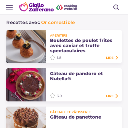
Recettes avec
Or comestible
APÉRITIFS
Boulettes de poulet frites
avec caviar et truffe
spectaculaires
1.8
LIRE
Les boulettes de poulet frites avec
Gâteau de pandoro et
caviar et truffe sont une entrée de
Nutella®
viande raffinée, idéale pour les fêtes
et occasions spéciales !…
3.9
LIRE
Le gâteau de pandoro et Nutella®
vous surprendra avec sa texture
GÂTEAUX ET PÂTISSERIE
moelleuse et ses crèmes
Gâteau de panettone
enveloppantes : le dessert parfait
pour réutiliser le…