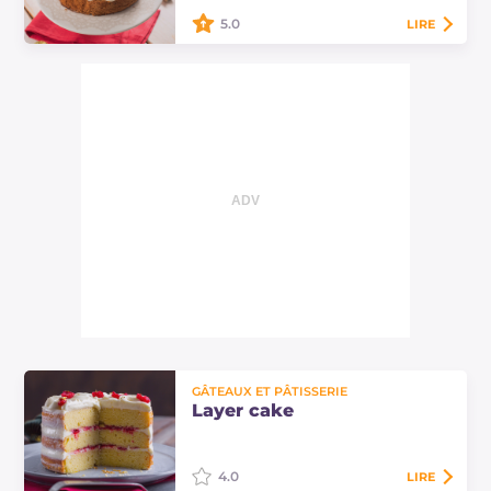
5.0
LIRE
Le gâteau de panettone est une
idée gourmande, originale et
rapide pour le dessert de Noël.
Garni de deux crèmes à base de
mascarpone, très…
GÂTEAUX ET PÂTISSERIE
Layer cake
4.0
LIRE