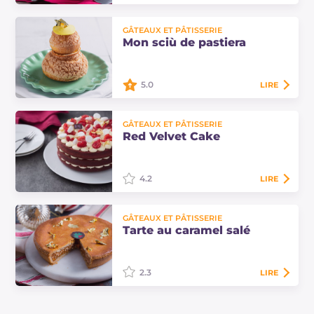
Le layer cake est un gâteau à
GÂTEAUX ET PÂTISSERIE
étages, parfait pour toutes les
Mon sciù de pastiera
occasions. À l'intérieur, vous
découvrirez un glaçage crémeux au
fromage, des…
5.0
LIRE
Le mon sciù de pastiera est un petit
GÂTEAUX ET PÂTISSERIE
chef-d'œuvre de pâtisserie où les
Red Velvet Cake
choux craquelin rencontrent une
garniture de pastiera et de lemon
curd.…
4.2
LIRE
Le Red Velvet Cake est un gâteau
GÂTEAUX ET PÂTISSERIE
d'origine américaine vraiment
Tarte au caramel salé
délicieux et spectaculaire, grâce à
sa couleur rouge et à un glaçage au
fromage!
2.3
LIRE
La tarte au caramel salé est une