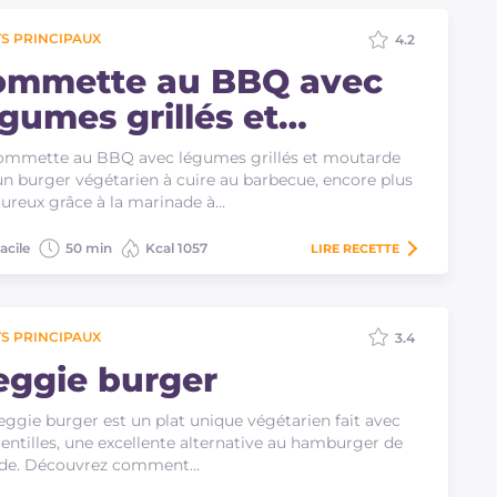
S PRINCIPAUX
4.2
ommette au BBQ avec
égumes grillés et
outarde
ommette au BBQ avec légumes grillés et moutarde
un burger végétarien à cuire au barbecue, encore plus
ureux grâce à la marinade à…
acile
50 min
Kcal 1057
LIRE
RECETTE
S PRINCIPAUX
3.4
eggie burger
eggie burger est un plat unique végétarien fait avec
lentilles, une excellente alternative au hamburger de
nde. Découvrez comment…