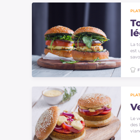
Sauces
PLAT
Dernieres recettes
T
l
IT Website
m
La t
est 
savo
F
Facebook
Instagram
TikTok
YouTube
PLAT
V
Le v
des 
via