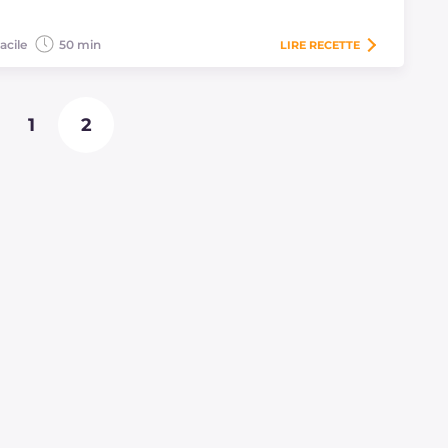
acile
50 min
LIRE
RECETTE
1
2