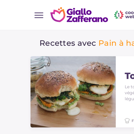
Home
Recettes avec
Pain à 
Toutes les recettes
Aperitifs
Salades
Plats principaux
T
Boissons et rafraîchissements
Le t
végé
Desserts
légu
Accompagnement
Pizzas et focaccia
F
Gateaux et patisserie