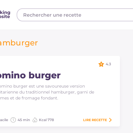
hamburger
4.3
omino burger
omino burger est une savoureuse version
tarienne du traditionnel hamburger, garni de
mes et de fromage fondant.
acile
45 min
Kcal 778
LIRE
RECETTE