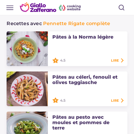
Recettes avec
Pennette Rigate complète
Pâtes à la Norma légère
4.5
LIRE
Les pâtes à la Norma légère sont un
plat principal au goût
Pâtes au céleri, fenouil et
méditerranéen, une
olives taggiasche
réinterprétation des célèbres pâtes
à la norma mais avec des…
4.5
LIRE
Les pâtes au céleri, fenouil et olives
taggiasche sont un plat principal
Pâtes au pesto avec
insolite mais savoureux, préparez-le
moules et pommes de
aussi pour un déjeuner gourmand !
terre