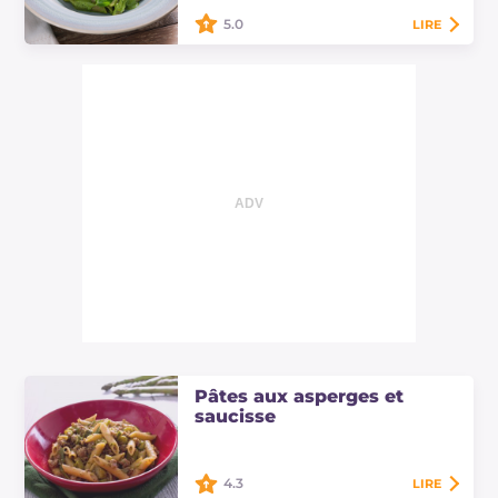
5.0
LIRE
Pâtes au pesto avec moules et
pommes de terre : recette facile et
savoureuse pour un plat principal
de la mer original, crémeux et
parfumé,…
Pâtes aux asperges et
saucisse
4.3
LIRE