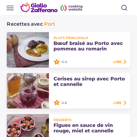
Recettes avec
Port
PLATS PRINCIPAUX
Bœuf braisé au Porto avec
pommes au romarin
4.4
LIRE
Le bœuf braisé au Porto avec
Cerises au sirop avec Porto
pommes au romarin est un plat
et cannelle
savoureux et aromatique, parfait
comme alternative gourmande au
traditionnel menu…
4.6
LIRE
Les cerises au sirop avec Porto et
cannelle sont la variante
DESSERTS
aromatisée de la recette
Figues en sauce de vin
traditionnelle des cerises au sirop.
rouge, miel et cannelle