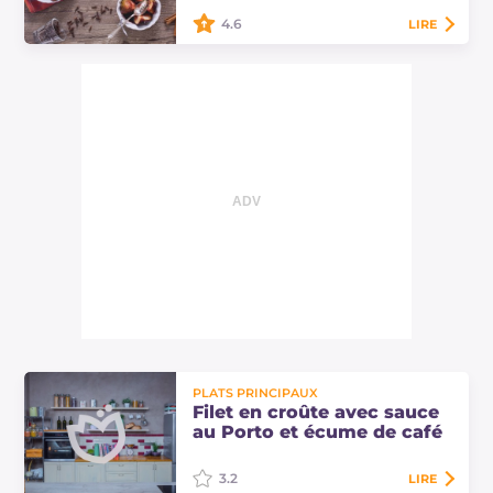
4.6
LIRE
À mi-chemin entre fruits et dessert,
les figues en sauce de vin rouge
sont capables de ravir n'importe
quel palais avec leur parfum et
leur…
PLATS PRINCIPAUX
Filet en croûte avec sauce
au Porto et écume de café
3.2
LIRE