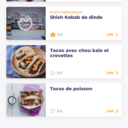
Les quesadillas aux champignons
sont des tortillas de farine avec une
PLATS PRINCIPAUX
garniture riche à base de
Shish Kebab de dinde
champignons, tomates cerises,
fromage et…
4.3
LIRE
Shish kebab peut être traduit par «
Tacos avec chou kale et
cubes de viande sur une brochette
crevettes
cuits au grill ». La version suivante
est une variante fusion…
3.9
LIRE
Découvrez comment préparer des
tacos avec chou kale et crevettes,
Tacos de poisson
une combinaison parfaite à
proposer pour un dîner entre amis !
3.9
LIRE
Les tacos de poisson sont une
variante de poisson des tacos