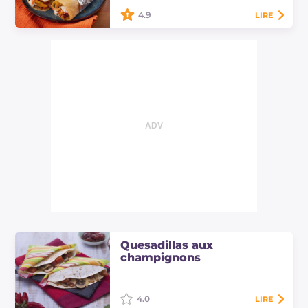
4.9
LIRE
Les fajitas de poulet et lard sont des
tortillas appétissantes farcies de
viande, poivrons et fromage :
essayez cette recette tex-mex
irrésistible !
Quesadillas aux
champignons
4.0
LIRE