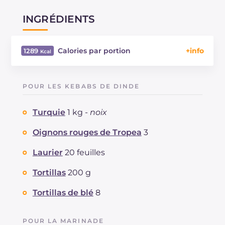
INGRÉDIENTS
Calories par portion
1289
Énergie
Kcal
1289
Glucides
g
131.5
POUR LES KEBABS DE DINDE
Dont sucres
g
21.2
Protéine
g
90
Turquie
1 kg -
noix
Graisses
g
44.8
dont acides gras saturés
Oignons rouges de Tropea
3
g
13.13
Fibre
g
7.7
Laurier
20 feuilles
Cholestérol
mg
151
Sodium
mg
3530
Tortillas
200 g
Tortillas de blé
8
POUR LA MARINADE