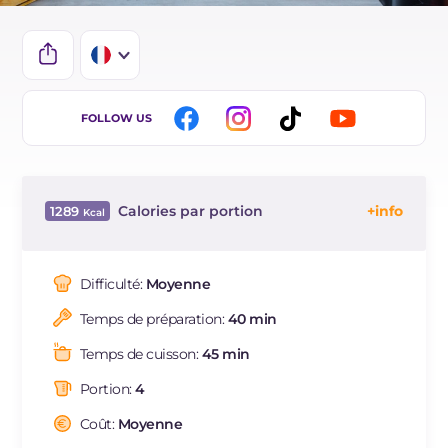
IT
FOLLOW US
EN
ES
Calories par portion
1289
DE
Énergie
Kcal
1289
BR
Glucides
g
131.5
Difficulté:
Moyenne
NL
Dont sucres
g
21.2
Temps de préparation:
40 min
Protéine
g
90
Graisses
g
44.8
Temps de cuisson:
45 min
dont acides gras saturés
g
13.13
Portion:
4
Fibre
g
7.7
Cholestérol
Coût:
Moyenne
mg
151