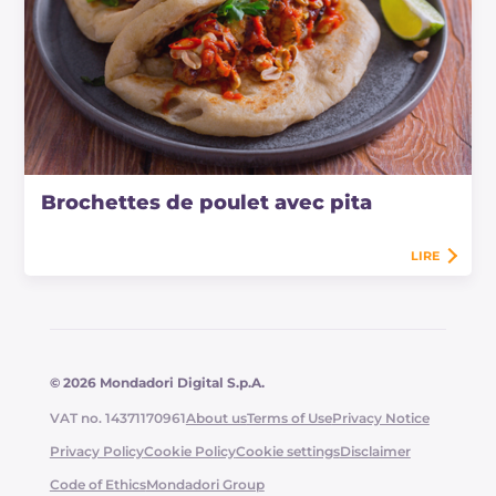
Brochettes de poulet avec pita
LIRE
© 2026 Mondadori Digital S.p.A.
VAT no. 14371170961
About us
Terms of Use
Privacy Notice
Privacy Policy
Cookie Policy
Cookie settings
Disclaimer
Code of Ethics
Mondadori Group