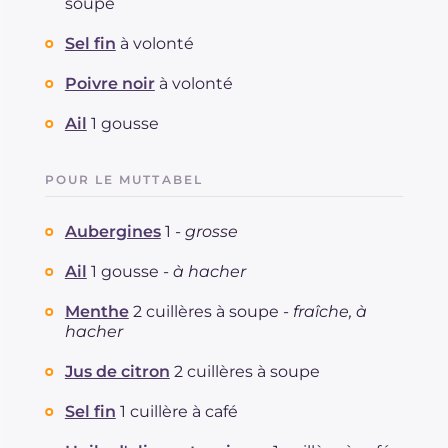
soupe
Sel fin
à volonté
Poivre noir
à volonté
Ail
1 gousse
POUR LE MUTTABEL
Aubergines
1 -
grosse
Ail
1 gousse -
à hacher
Menthe
2 cuillères à soupe -
fraîche, à
hacher
Jus de citron
2 cuillères à soupe
Sel fin
1 cuillère à café