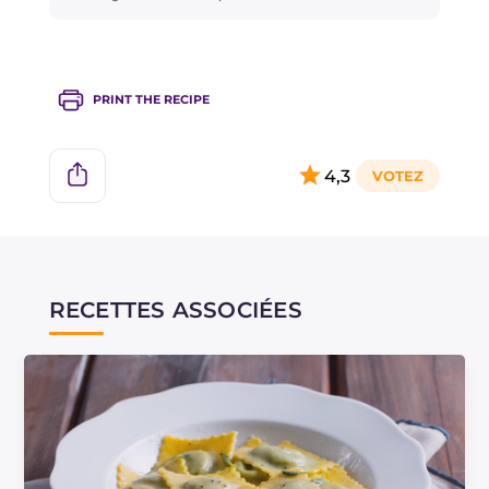
l'important est qu'elles ne sèchent pas, alors si
nécessaire, couvrez la pâte avec du film
plastique.
PRINT THE RECIPE
Si vous aimez cette combinaison, essayez aussi
la recette des
boulettes ricotta et épinards
!
4,3
RECETTES ASSOCIÉES