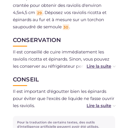
crantée pour obtenir des raviolis d'environ
4,5x4,5 cm
. Déposez vos raviolis ricotta et
29
épinards au fur et à mesure sur un torchon
saupoudré de semoule
.
30
CONSERVATION
Il est conseillé de cuire immédiatement les
raviolis ricotta et épinards. Sinon, vous pouvez
les conserver au réfrigérateur pendant
maximum 24 heures sur un plateau avec un
CONSEIL
torchon saupoudré de semoule et recouverts de
film plastique.
Il est important d'égoutter bien les épinards
pour éviter que l'excès de liquide ne fasse ouvrir
Vous pouvez congeler les raviolis crus en les
les raviolis.
espaçant d'abord sur un plateau et en les
transférant ensuite dans des sachets.
Pour réduire les chutes au minimum, vous
Pour la traduction de certains textes, des outils
pouvez les re-pétrir et les étaler à nouveau;
d'intelligence artificielle peuvent avoir été utilisés.