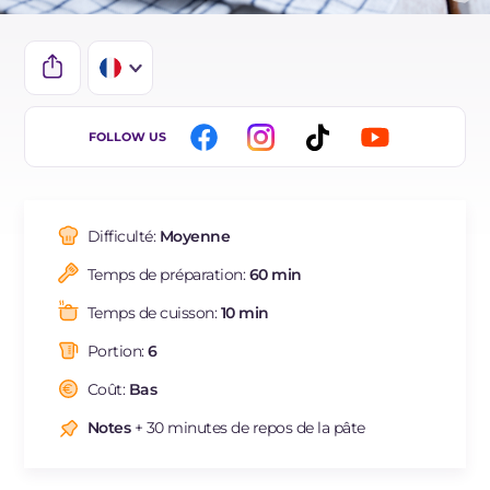
IT
FOLLOW US
EN
ES
Difficulté:
Moyenne
BR
Temps de préparation:
60 min
DE
Temps de cuisson:
10 min
NL
Portion:
6
Coût:
Bas
Notes
+ 30 minutes de repos de la pâte