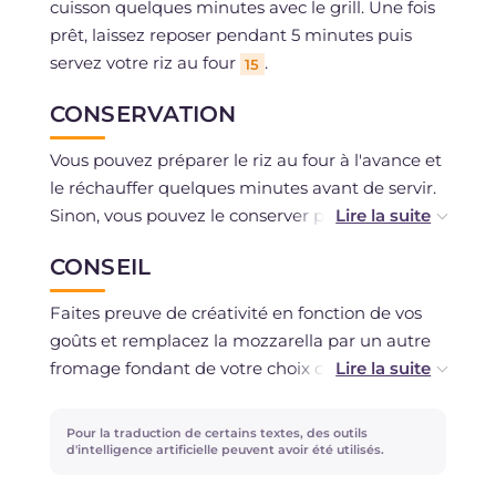
cuisson quelques minutes avec le grill. Une fois
prêt, laissez reposer pendant 5 minutes puis
servez votre riz au four
.
15
CONSERVATION
Vous pouvez préparer le riz au four à l'avance et
le réchauffer quelques minutes avant de servir.
Sinon, vous pouvez le conserver pendant 1 jour
au réfrigérateur, couvert de film plastique. Si
CONSEIL
vous préférez, vous pouvez également le
congeler après cuisson.
Faites preuve de créativité en fonction de vos
goûts et remplacez la mozzarella par un autre
fromage fondant de votre choix comme la
scamorza ou le caciocavallo. Pour une version
plus riche, vous pouvez ajouter d'autres
Pour la traduction de certains textes, des outils
ingrédients alléchants comme des œufs durs
d'intelligence artificielle peuvent avoir été utilisés.
en tranches, des petits pois ou des dés de