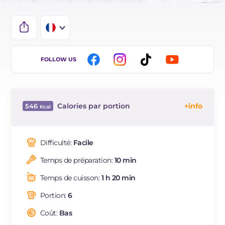
IT
FOLLOW US
EN
ES
Calories par portion
546
BR
Énergie
Kcal
546
DE
Glucides
g
60.7
Difficulté:
Facile
NL
Dont sucres
g
6
Temps de préparation:
10 min
Protéine
g
24.4
Graisses
g
22.9
Temps de cuisson:
1 h 20 min
dont acides gras saturés
g
11.28
Portion:
6
Fibre
g
3.1
Cholestérol
Coût:
Bas
mg
46