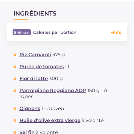
INGRÉDIENTS
Calories par portion
546
Énergie
Kcal
546
Glucides
g
60.7
Riz Carnaroli
375 g
Dont sucres
g
6
Protéine
g
24.4
Purée de tomates
1 l
Graisses
g
22.9
Fior di latte
300 g
dont acides gras saturés
g
11.28
Fibre
g
3.1
Parmigiano Reggiano AOP
150 g -
à
Cholestérol
râper
mg
46
Sodium
mg
446
Oignons
1 -
moyen
Huile d'olive extra vierge
à volonté
Sel fin
à volonté