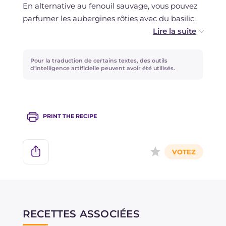
En alternative au fenouil sauvage, vous pouvez
parfumer les aubergines rôties avec du basilic.
L'habanero peut être remplacé par du piment
frais.
Pour la traduction de certains textes, des outils
d'intelligence artificielle peuvent avoir été utilisés.
Si vous utilisez des aubergines rondes à la place
des longues, vous devrez adapter le temps de
cuisson.
PRINT THE RECIPE
RECETTES ASSOCIÉES