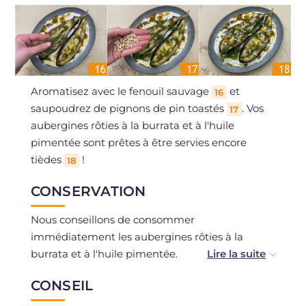
Aromatisez avec le fenouil sauvage
et
16
saupoudrez de pignons de pin toastés
. Vos
17
aubergines rôties à la burrata et à l'huile
pimentée sont prêtes à être servies encore
tièdes
!
18
CONSERVATION
Nous conseillons de consommer
immédiatement les aubergines rôties à la
burrata et à l'huile pimentée.
CONSEIL
L'huile pimentée peut se conserver au
réfrigérateur pendant 5 à 6 jours.