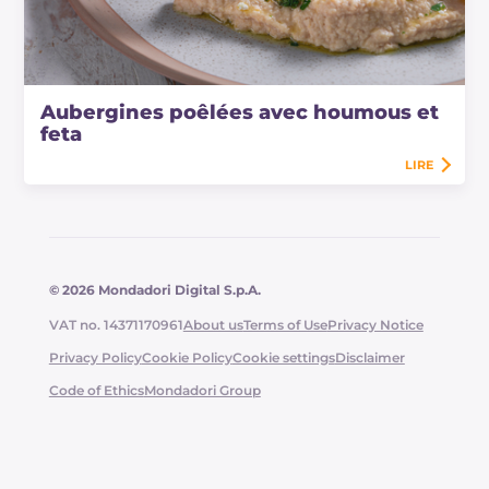
Aubergines poêlées avec houmous et
feta
LIRE
© 2026 Mondadori Digital S.p.A.
VAT no. 14371170961
About us
Terms of Use
Privacy Notice
Privacy Policy
Cookie Policy
Cookie settings
Disclaimer
Code of Ethics
Mondadori Group