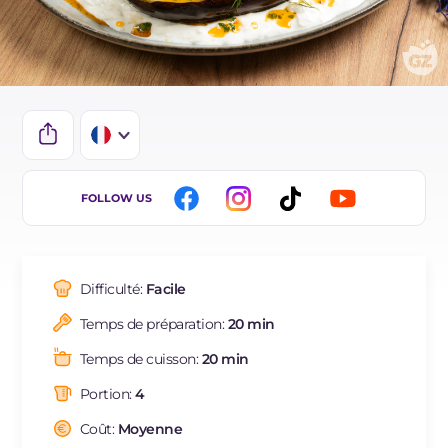
IT
FOLLOW US
EN
DE
Difficulté:
Facile
ES
Temps de préparation:
20 min
NL
Temps de cuisson:
20 min
BR
Portion:
4
Coût:
Moyenne