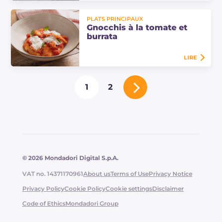
Les gnocchis d'asperges à la crème
PLATS PRINCIPAUX
de burrata et pancetta sont un plat
Gnocchis à la tomate et
principal coloré et au goût insolite,
burrata
irrésistiblement crémeux !
LIRE
Gnocchis à la tomate et burrata : la
1
2
recette d'un premier plat facile,
crémeux et irrésistible. Découvrez
les secrets pour les réussir…
© 2026 Mondadori Digital S.p.A.
VAT no. 14371170961
About us
Terms of Use
Privacy Notice
Privacy Policy
Cookie Policy
Cookie settings
Disclaimer
Code of Ethics
Mondadori Group