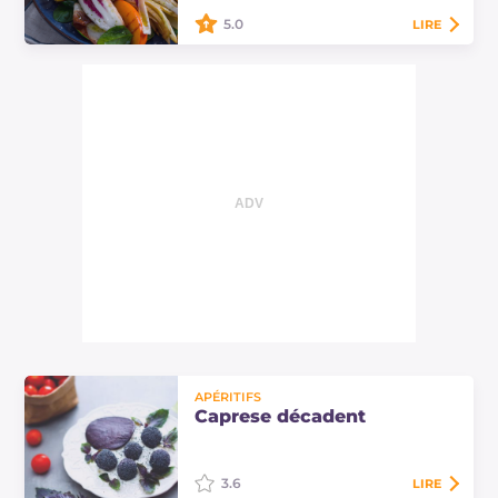
fraîcheur! Découvrez…
5.0
LIRE
La burrata avec légumes et fruits
grillés est un plat unique nutritif,
authentique et coloré, facile et
rapide à préparer?! Découvrez les…
APÉRITIFS
Caprese décadent
3.6
LIRE