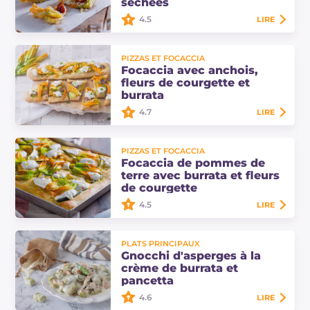
séchées
la…
4.5
LIRE
Les fleurs de courgette farcies à la
PIZZAS ET FOCACCIA
burrata et aux tomates séchées sont
Focaccia avec anchois,
une entrée facile à préparer et très
fleurs de courgette et
savoureuse, enrobée d'une pâte…
burrata
4.7
LIRE
La focaccia avec anchois, fleurs de
PIZZAS ET FOCACCIA
courgette et burrata est parfaite à
Focaccia de pommes de
déguster pendant la belle saison,
terre avec burrata et fleurs
encore plus savoureuse grâce à la…
de courgette
4.5
LIRE
La focaccia de pommes de terre
PLATS PRINCIPAUX
avec burrata et fleurs de courgette
Gnocchi d'asperges à la
est une idée végétarienne
crème de burrata et
délicieuse pour le printemps avec
pancetta
une pâte levée…
4.6
LIRE