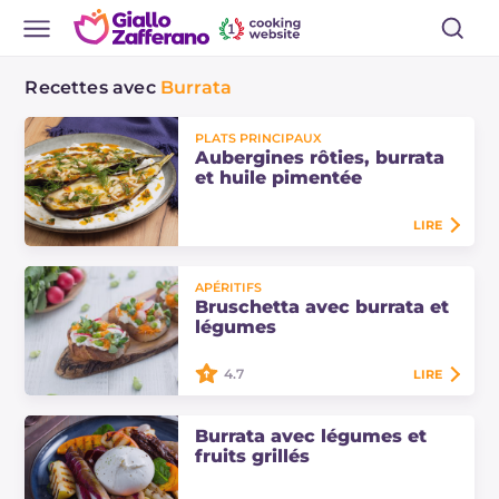
Recettes avec
Burrata
PLATS PRINCIPAUX
Aubergines rôties, burrata
et huile pimentée
LIRE
Aubergines rôties avec burrata et
APÉRITIFS
huile pimentée : une recette
Bruschetta avec burrata et
végétarienne simple mais
légumes
spectaculaire, idéale à servir
comme plat principal gourmand.
4.7
LIRE
La bruschetta avec burrata et
Burrata avec légumes et
légumes est une recette
fruits grillés
végétarienne aux couleurs
attrayantes qui vous séduira par sa