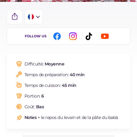
IT
FOLLOW US
EN
DE
Difficulté:
Moyenne
ES
Temps de préparation:
40 min
BR
Temps de cuisson:
45 min
NL
Portion:
6
Coût:
Bas
Notes
+ le repos du levain et de la pâte du babà