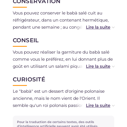
CONSERVATION
Vous pouvez conserver le babà salé cuit au
réfrigérateur, dans un contenant hermétique,
pendant une semaine ; au congélateur pendant
60 jours.
CONSEIL
La pâte peut être congelée avant la deuxième
levée. Si nécessaire, elle peut être décongelée
Vous pouvez réaliser la garniture du babà salé
au réfrigérateur, puis laissée à température
comme vous le préférez, en lui donnant plus de
ambiante pendant au moins 2 heures avant de
goût en utilisant un salami piquant ou en le
la cuire.
remplaçant par du speck par exemple.
CURIOSITÉ
Le "babà" est un dessert d'origine polonaise
ancienne, mais le nom vient de l'Orient. Il
semble qu'un roi polonais passionné par les
contes des Mille et une nuits ait voulu créer un
dessert dédié à Ali Baba, l'un des personnages
Pour la traduction de certains textes, des outils
principaux.
d'intelligence artificielle peuvent avoir été utilisés.