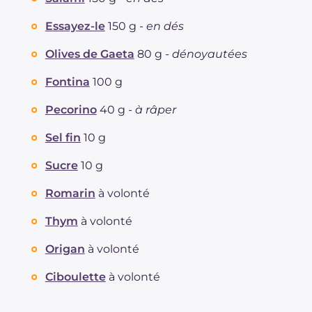
Essayez-le
150 g -
en dés
Olives de Gaeta
80 g -
dénoyautées
Fontina
100 g
Pecorino
40 g -
à râper
Sel fin
10 g
Sucre
10 g
Romarin
à volonté
Thym
à volonté
Origan
à volonté
Ciboulette
à volonté