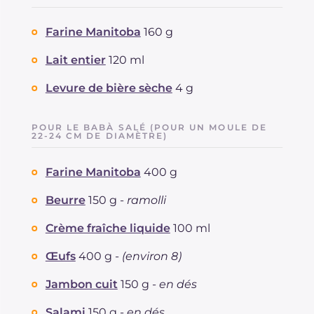
Farine Manitoba
160 g
Lait entier
120 ml
Levure de bière sèche
4 g
POUR LE BABÀ SALÉ (POUR UN MOULE DE
22-24 CM DE DIAMÈTRE)
Farine Manitoba
400 g
Beurre
150 g -
ramolli
Crème fraîche liquide
100 ml
Œufs
400 g -
(environ 8)
Jambon cuit
150 g -
en dés
Salami
150 g -
en dés