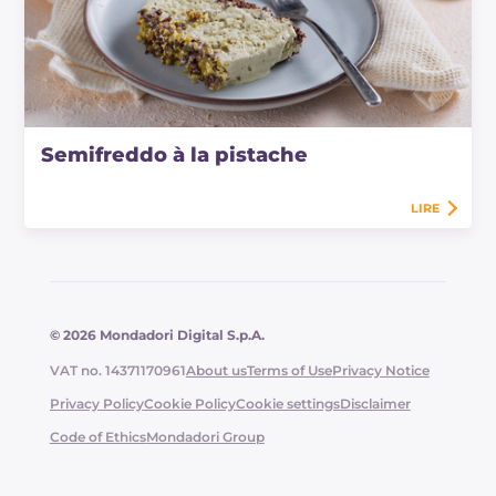
Semifreddo à la pistache
LIRE
© 2026 Mondadori Digital S.p.A.
VAT no. 14371170961
About us
Terms of Use
Privacy Notice
Privacy Policy
Cookie Policy
Cookie settings
Disclaimer
Code of Ethics
Mondadori Group