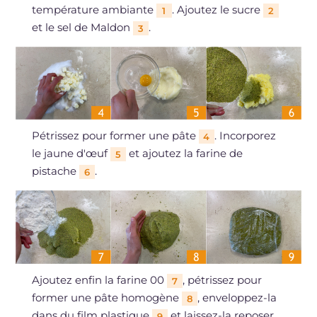
température ambiante
. Ajoutez le sucre
1
2
et le sel de Maldon
.
3
Pétrissez pour former une pâte
. Incorporez
4
le jaune d'œuf
et ajoutez la farine de
5
pistache
.
6
Ajoutez enfin la farine 00
, pétrissez pour
7
former une pâte homogène
, enveloppez-la
8
dans du film plastique
et laissez-la reposer
9