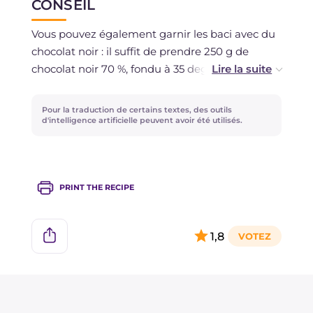
CONSEIL
assemblés pendant 1 mois. Si vous souhaitez
congeler la pâte, nous vous conseillons de
Vous pouvez également garnir les baci avec du
former les boules, de les laisser durcir au
chocolat noir : il suffit de prendre 250 g de
congélateur et de les transférer dans un sac.
chocolat noir 70 %, fondu à 35 degrés et de
Dans ce cas, nous ne recommandons pas de
mélanger avec 5 g de sel de Maldon.
dépasser 2 mois.
Pour la traduction de certains textes, des outils
d'intelligence artificielle peuvent avoir été utilisés.
PRINT THE RECIPE
1,8