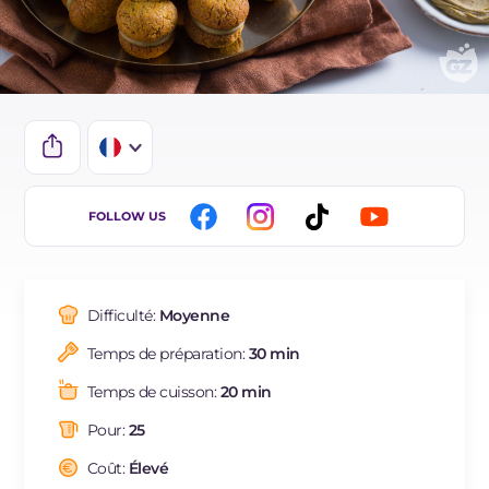
IT
FOLLOW US
EN
DE
Difficulté:
Moyenne
ES
Temps de préparation:
30 min
BR
Temps de cuisson:
20 min
NL
Pour:
25
Coût:
Élevé