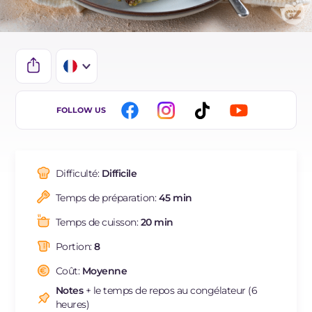
IT
FOLLOW US
EN
DE
Difficulté:
Difficile
ES
Temps de préparation:
45 min
BR
Temps de cuisson:
20 min
NL
Portion:
8
Coût:
Moyenne
Notes
+ le temps de repos au congélateur (6
heures)