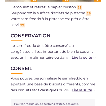
Démoulez et retirez le papier cuisson
.
25
Saupoudrez la surface d'éclats de pistache
.
26
Votre semifreddo à la pistache est prêt à être
servi
.
27
CONSERVATION
Le semifreddo doit être conservé au
congélateur. Il est important de bien le couvrir,
avec un film alimentaire ou dans un contenant
fermé, pour éviter qu'il n'absorbe des odeurs
CONSEIL
indésirables. De cette manière, il peut être
conservé jusqu'à un mois sans perdre sa
Vous pouvez personnaliser le semifreddo en
consistance et son goût.
ajoutant une base de biscuits différents, comme
des biscuits secs classiques ou des biscuits
complets.
Pour la traduction de certains textes, des outils