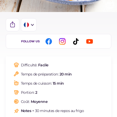
IT
FOLLOW US
EN
DE
Difficulté:
Facile
NL
Temps de préparation:
20 min
BR
Temps de cuisson:
15 min
Portion:
2
Coût:
Moyenne
Notes
+ 30 minutes de repos au frigo