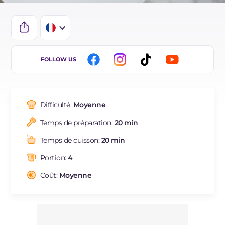
IT
FOLLOW US
EN
DE
Difficulté:
Moyenne
ES
Temps de préparation:
20 min
BR
Temps de cuisson:
20 min
NL
Portion:
4
Coût:
Moyenne