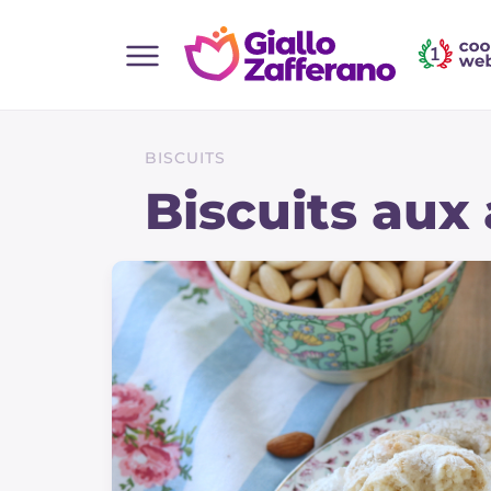
Home
Toutes les recettes
BISCUITS
Aperitifs
Biscuits au
Salades
Plats principaux
Boissons et rafraîchissements
Desserts
Accompagnement
Pizzas et focaccia
Gateaux et patisserie