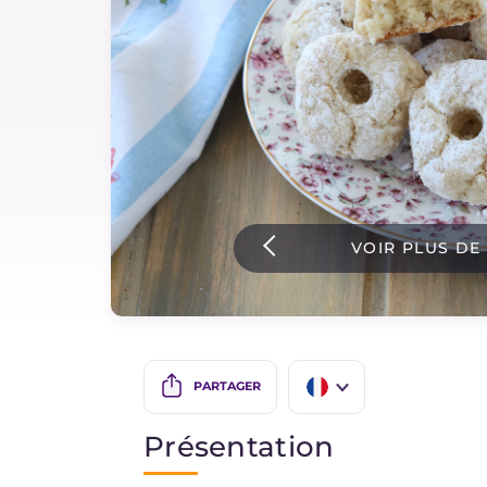
Sauces
Dernieres recettes
IT Website
VOIR PLUS DE
Facebook
Instagram
TikTok
YouTube
PARTAGER
IT
Présentation
EN