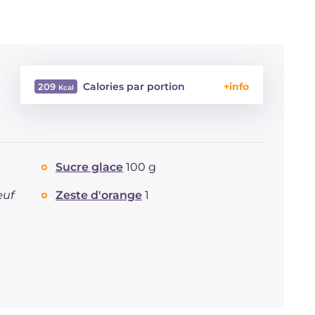
Calories par portion
209
Énergie
Kcal
209
Glucides
g
12.9
Dont sucres
g
12.9
Sucre glace
100 g
Protéine
g
5.3
Graisses
g
15.2
œuf
Zeste d'orange
1
dont acides gras saturés
g
1.26
Fibre
g
4.7
Sodium
mg
11