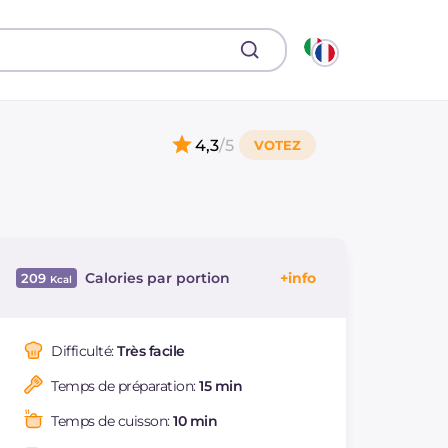
4,3
/5
Calories par portion
209
Énergie
Kcal
209
Glucides
g
12.9
Difficulté:
Très facile
Dont sucres
g
12.9
Temps de préparation:
15 min
Protéine
g
5.3
Graisses
g
15.2
Temps de cuisson:
10 min
dont acides gras
g
1.26