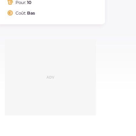
saturés
Pour:
10
Fibre
g
4.7
Coût:
Bas
Sodium
mg
11