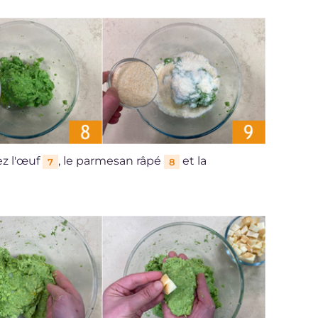
ez l'œuf
, le parmesan râpé
et la
7
8