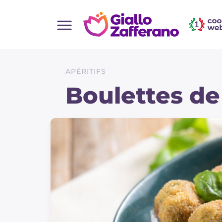
Home
Toutes les recettes
APÉRITIFS
Aperitifs
Boulettes de
Salades
Plats principaux
Boissons et rafraîchissements
Desserts
Accompagnement
Pizzas et focaccia
Gateaux et patisserie