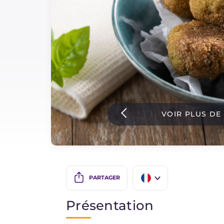
Sauces
Dernieres recettes
IT Website
VOIR PLUS DE
Facebook
Instagram
TikTok
YouTube
PARTAGER
IT
Présentation
EN