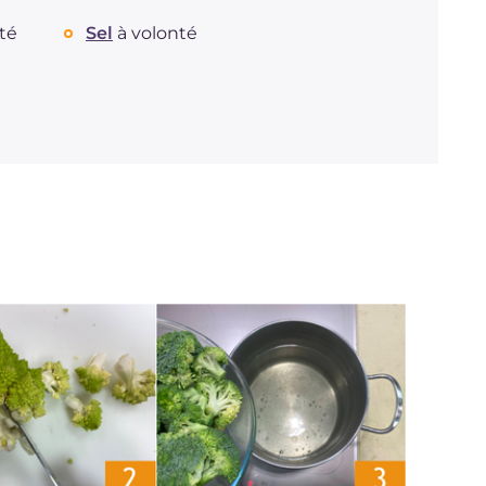
té
Sel
à volonté