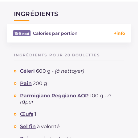
INGRÉDIENTS
Calories par portion
156
Énergie
Kcal
156
Glucides
g
8
INGRÉDIENTS POUR 20 BOULETTES
Dont sucres
g
1.6
Protéine
g
3.7
Céleri
600 g -
(à nettoyer)
Graisses
g
12.1
dont acides gras saturés
Pain
200 g
g
2.42
Fibre
g
1
Parmigiano Reggiano AOP
100 g -
à
Cholestérol
mg
15
râper
Sodium
mg
225
Œufs
1
Sel fin
à volonté