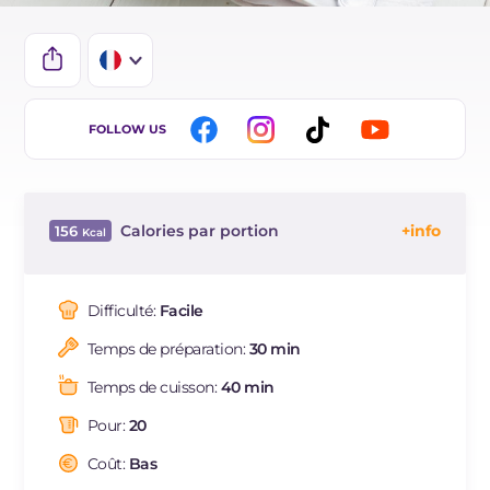
IT
FOLLOW US
EN
DE
Calories par portion
156
ES
Énergie
Kcal
156
BR
Glucides
g
8
Difficulté:
Facile
NL
Dont sucres
g
1.6
Temps de préparation:
30 min
Protéine
g
3.7
Graisses
g
12.1
Temps de cuisson:
40 min
dont acides gras saturés
g
2.42
Pour:
20
Fibre
g
1
Cholestérol
Coût:
Bas
mg
15