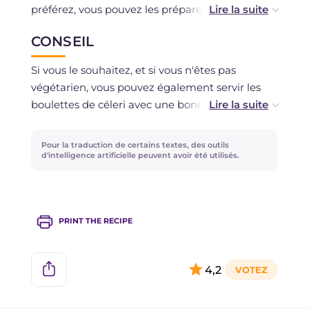
préférez, vous pouvez les préparer la veille et les
conserver au réfrigérateur pour les faire frire
CONSEIL
juste avant de servir. En alternative, elles
peuvent être congelées crues après les avoir
Si vous le souhaitez, et si vous n'êtes pas
panées. La sauce tomate peut être conservée
végétarien, vous pouvez également servir les
au réfrigérateur pendant 2-3 jours, dans un
boulettes de céleri avec une bonne sauce à la
récipient hermétique.
viande ! Ne jetez pas les feuilles de céleri mais
utilisez-les pour préparer d'autres recettes,
Pour la traduction de certains textes, des outils
comme par exemple la
pâtes froides aux
d'intelligence artificielle peuvent avoir été utilisés.
courgettes
.
PRINT THE RECIPE
4,2