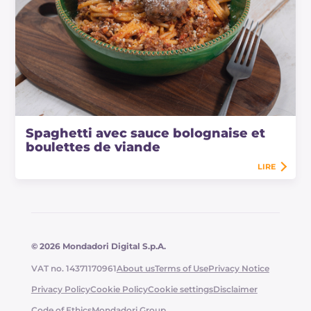
Spaghetti avec sauce bolognaise et
boulettes de viande
LIRE
© 2026 Mondadori Digital S.p.A.
VAT no. 14371170961
About us
Terms of Use
Privacy Notice
Privacy Policy
Cookie Policy
Cookie settings
Disclaimer
Code of Ethics
Mondadori Group