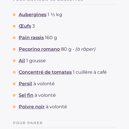
Aubergines
1 ½ kg
Œufs
3
Pain rassis
160 g
Pecorino romano
80 g -
(à râper)
Ail
1 gousse
Concentré de tomates
1 cuillère à café
Persil
à volonté
Sel fin
à volonté
Poivre noir
à volonté
POUR PANER