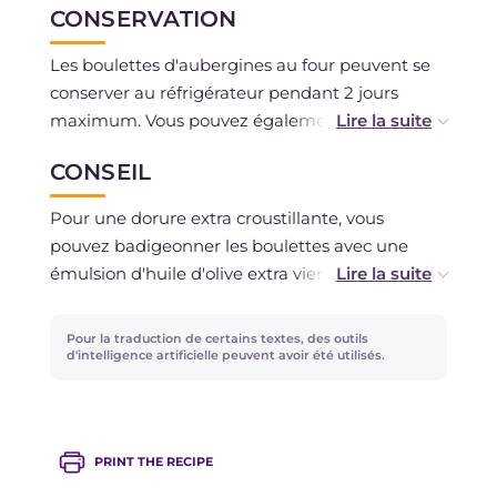
CONSERVATION
Les boulettes d'aubergines au four peuvent se
conserver au réfrigérateur pendant 2 jours
maximum. Vous pouvez également les congeler
crues ou cuites.
CONSEIL
Pour une dorure extra croustillante, vous
pouvez badigeonner les boulettes avec une
émulsion d'huile d'olive extra vierge.
Si vous voulez les rendre encore plus
Pour la traduction de certains textes, des outils
gourmandes, ajoutez un cube de fromage au
d'intelligence artificielle peuvent avoir été utilisés.
centre et servez-les avec un petit bol de sauce !
PRINT THE RECIPE