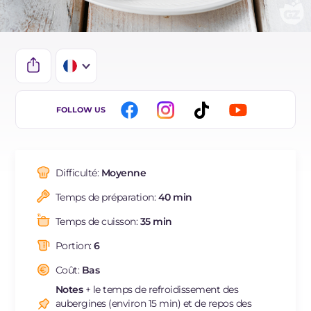
IT
FOLLOW US
EN
DE
Difficulté:
Moyenne
ES
Temps de préparation:
40 min
BR
Temps de cuisson:
35 min
Portion:
6
Coût:
Bas
Notes
+ le temps de refroidissement des
aubergines (environ 15 min) et de repos des