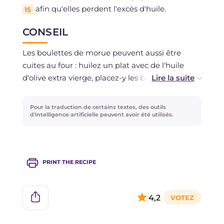
afin qu'elles perdent l'excès d'huile.
15
CONSEIL
Les boulettes de morue peuvent aussi être
cuites au four : huilez un plat avec de l'huile
d'olive extra vierge, placez-y les boulettes et
faites-les cuire environ 20 minutes à 180°C en
les retournant à mi-cuisson.
Pour la traduction de certains textes, des outils
d'intelligence artificielle peuvent avoir été utilisés.
Essayez aussi la
Morue frite avec crème
d'avocat
, une variante délicieuse et attractive !
PRINT THE RECIPE
4,2