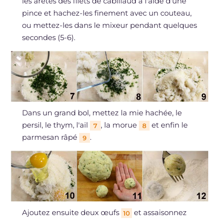
les arêtes des filets de cabillaud à l'aide d'une
pince et hachez-les finement avec un couteau,
ou mettez-les dans le mixeur pendant quelques
secondes (5-6).
Dans un grand bol, mettez la mie hachée, le
persil, le thym, l'ail
, la morue
et enfin le
7
8
parmesan râpé
.
9
Ajoutez ensuite deux œufs
et assaisonnez
10