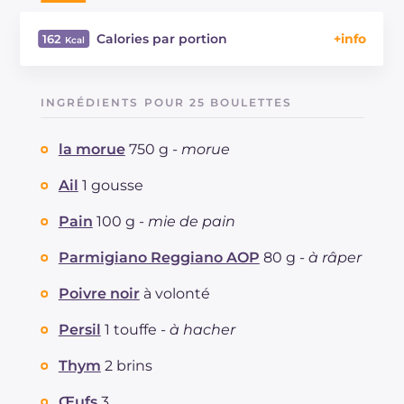
Calories par portion
162
Énergie
Kcal
162
Glucides
g
8.9
INGRÉDIENTS POUR 25 BOULETTES
Dont sucres
g
0.3
Protéine
g
9.6
la morue
750 g -
morue
Graisses
g
9.8
dont acides gras saturés
Ail
1 gousse
g
2.42
Fibre
g
0.4
Pain
100 g -
mie de pain
Cholestérol
mg
42
Sodium
mg
709
Parmigiano Reggiano AOP
80 g -
à râper
Poivre noir
à volonté
Persil
1 touffe -
à hacher
Thym
2 brins
Œufs
3