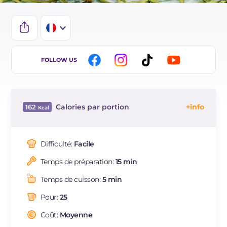
IT
FOLLOW US
EN
ES
Calories par portion
162
DE
Énergie
Kcal
162
BR
Glucides
g
8.9
Difficulté:
Facile
NL
Dont sucres
g
0.3
Temps de préparation:
15 min
Protéine
g
9.6
Graisses
g
9.8
Temps de cuisson:
5 min
dont acides gras saturés
g
2.42
Pour:
25
Fibre
g
0.4
Cholestérol
Coût:
Moyenne
mg
42