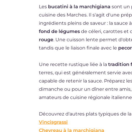
Les
bucatini à la marchigiana
sont un p
DE
cuisine des Marches. Il s'agit d'une pré
ES
ingrédients pleins de saveur : la sauce 
NL
fond de légumes
de céleri, carottes et
rouge
. Une cuisson lente permet d'obt
BR
tandis que le liaison finale avec le
pecor
Une recette rustique liée à la
tradition 
terres, qui est généralement servie av
capable de retenir la sauce. Préparez le
dimanche ou pour un dîner entre amis, 
amateurs de cuisine régionale italienn
Découvrez d'autres plats typiques de la
Vincisgrassi
Chevreau à la marchigiana