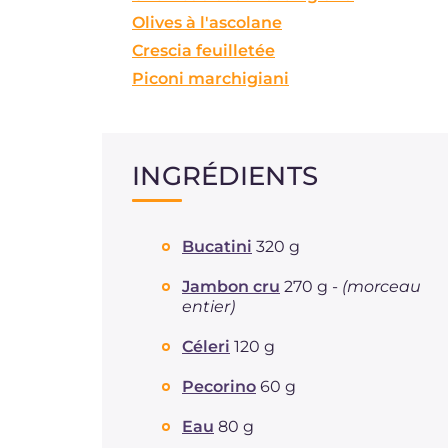
Olives à l'ascolane
Crescia feuilletée
Piconi marchigiani
INGRÉDIENTS
Bucatini
320 g
Jambon cru
270 g -
(morceau
entier)
Céleri
120 g
Pecorino
60 g
Eau
80 g