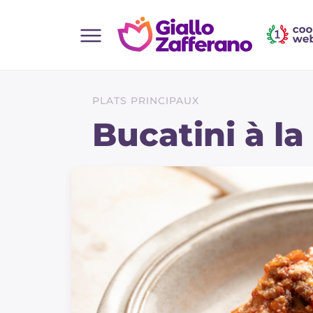
Home
Toutes les recettes
PLATS PRINCIPAUX
Aperitifs
Bucatini à l
Salades
Plats principaux
Boissons et rafraîchissements
Desserts
Accompagnement
Pizzas et focaccia
Gateaux et patisserie