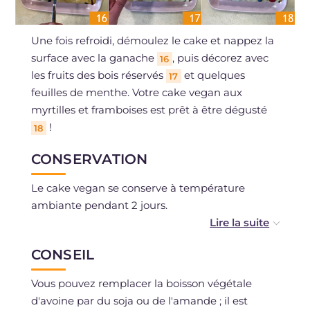
Une fois refroidi, démoulez le cake et nappez la
surface avec la ganache
, puis décorez avec
16
les fruits des bois réservés
et quelques
17
feuilles de menthe. Votre cake vegan aux
myrtilles et framboises est prêt à être dégusté
!
18
CONSERVATION
Le cake vegan se conserve à température
ambiante pendant 2 jours.
Vous pouvez congeler le cake sans la ganache
CONSEIL
après l'avoir cuit et découpé en tranches.
Vous pouvez remplacer la boisson végétale
d'avoine par du soja ou de l'amande ; il est