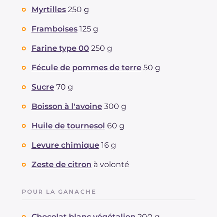
Myrtilles
250 g
Framboises
125 g
Farine type 00
250 g
Fécule de pommes de terre
50 g
Sucre
70 g
Boisson à l'avoine
300 g
Huile de tournesol
60 g
Levure chimique
16 g
Zeste de citron
à volonté
POUR LA GANACHE
Chocolat blanc végétalien
200 g