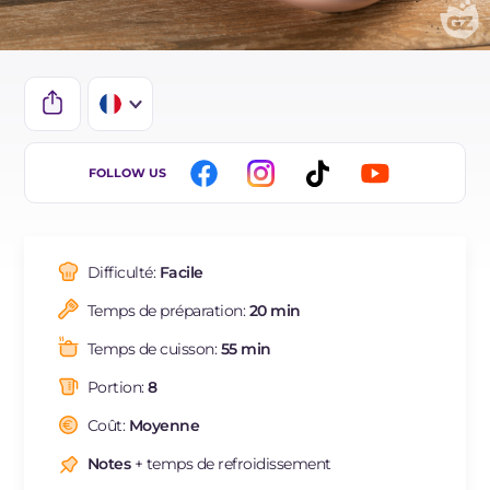
IT
FOLLOW US
EN
DE
Difficulté:
Facile
ES
Temps de préparation:
20 min
NL
Temps de cuisson:
55 min
BR
Portion:
8
Coût:
Moyenne
Notes
+ temps de refroidissement