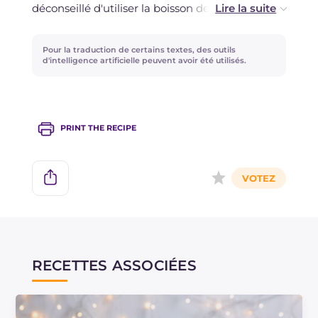
déconseillé d'utiliser la boisson de riz.
Si vous le souhaitez, vous pouvez enrichir la
Pour la traduction de certains textes, des outils
pâte avec des amandes effilées pour une
d'intelligence artificielle peuvent avoir été utilisés.
touche croquante.
PRINT THE RECIPE
RECETTES ASSOCIÉES