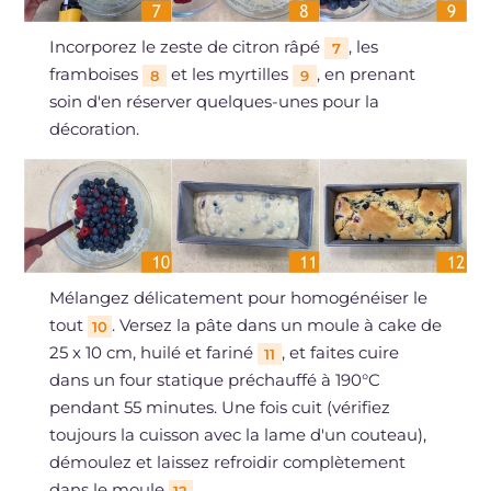
Incorporez le zeste de citron râpé
, les
7
framboises
et les myrtilles
, en prenant
8
9
soin d'en réserver quelques-unes pour la
décoration.
Mélangez délicatement pour homogénéiser le
tout
. Versez la pâte dans un moule à cake de
10
25 x 10 cm, huilé et fariné
, et faites cuire
11
dans un four statique préchauffé à 190°C
pendant 55 minutes. Une fois cuit (vérifiez
toujours la cuisson avec la lame d'un couteau),
démoulez et laissez refroidir complètement
dans le moule
.