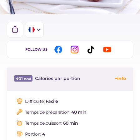
IT
FOLLOW US
EN
DE
Calories par portion
401
ES
Énergie
Kcal
401
BR
Glucides
g
23.6
Difficulté:
Facile
NL
Dont sucres
g
13.7
Temps de préparation:
40 min
Protéine
g
29.4
Graisses
g
20
Temps de cuisson:
60 min
dont acides gras saturés
g
6
Portion:
4
Fibre
g
9.5