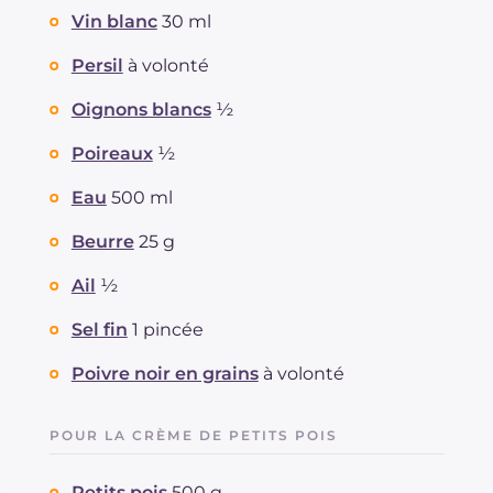
Vin blanc
30 ml
Persil
à volonté
Oignons blancs
½
Poireaux
½
Eau
500 ml
Beurre
25 g
Ail
½
Sel fin
1 pincée
Poivre noir en grains
à volonté
POUR LA CRÈME DE PETITS POIS
Petits pois
500 g