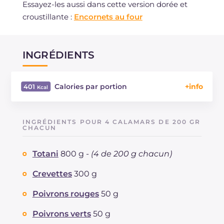
Essayez-les aussi dans cette version dorée et
croustillante :
Encornets au four
INGRÉDIENTS
Calories par portion
401
Énergie
Kcal
401
Glucides
g
23.6
INGRÉDIENTS POUR 4 CALAMARS DE 200 GR
Dont sucres
CHACUN
g
13.7
Protéine
g
29.4
Totani
800 g -
(4 de 200 g chacun)
Graisses
g
20
dont acides gras saturés
g
6
Crevettes
300 g
Fibre
g
9.5
Cholestérol
Poivrons rouges
50 g
mg
132
Sodium
mg
780
Poivrons verts
50 g