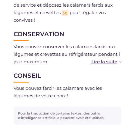
de service et déposez les calamars farcis aux
légumes et crevettes
pour régaler vos
30
convives !
CONSERVATION
Vous pouvez conserver les calamars farcis aux
légumes et crevettes au réfrigérateur pendant 1
jour maximum.
Ils peuvent être congelés si vous avez utilisé
CONSEIL
tous les ingrédients frais non décongelés.
Si vous souhaitez congeler les calamars crus,
Vous pouvez farcir les calamars avec les
vous pouvez d'abord les vider et ensuite les
légumes de votre choix !
congeler sur un plateau, puis les mettre dans
un sac de congélation afin de décongeler
Pour la traduction de certains textes, des outils
seulement ceux nécessaires en cas de besoin.
d'intelligence artificielle peuvent avoir été utilisés.