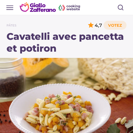
4,7
PÂTES
Cavatelli avec pancetta
et potiron