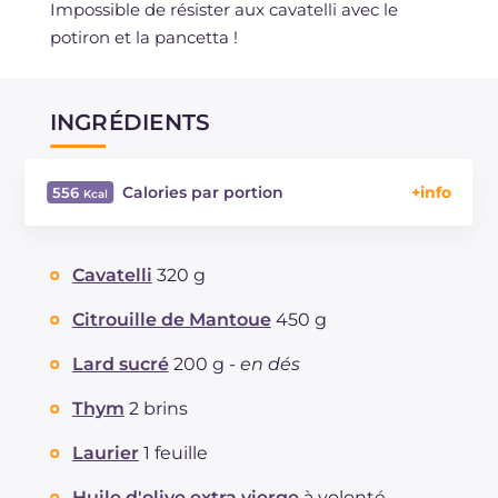
Impossible de résister aux cavatelli avec le
potiron et la pancetta !
INGRÉDIENTS
Calories par portion
556
Énergie
Kcal
556
Glucides
g
70.8
Cavatelli
320 g
Dont sucres
g
5.9
Protéine
g
20.2
Citrouille de Mantoue
450 g
Graisses
g
21.4
Lard sucré
200 g -
en dés
dont acides gras saturés
g
6.39
Fibre
g
3.14
Thym
2 brins
Cholestérol
mg
44
Laurier
1 feuille
Sodium
mg
935
Huile d'olive extra vierge
à volonté