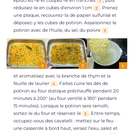
épluchez-le et coupez-le en tranches
, puis
1
réduisez-le en cubes d'environ 1 cm
. Prenez
2
une plaque, recouvrez-la de papier sulfurisé et
déposez-y les cubes de potiron. Assaisonnez le
potiron avec de l'huile, du sel, du poivre
3
et aromatisez avec la branche de thym et la
feuille de laurier
. Faites cuire les dés de
4
potiron au four statique préchauffé pendant 20
minutes à 200° (au four ventilé à 180° pendant
15 minutes). Lorsque le potiron sera ramolli,
sortez-le du four et réservez-le
. Entre-temps,
5
occupez-vous des cavatelli : mettez sur le feu
une casserole à bord haut, versez l'eau, salez et