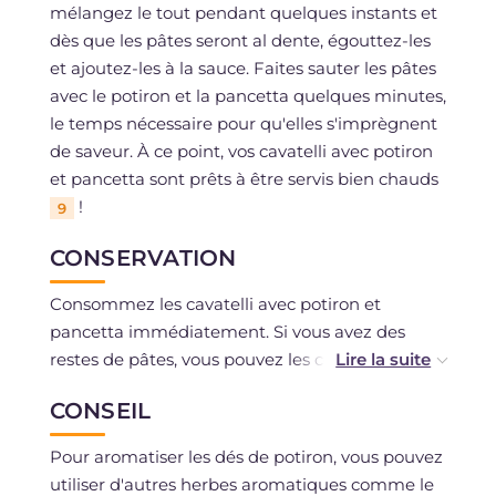
mélangez le tout pendant quelques instants et
dès que les pâtes seront al dente, égouttez-les
et ajoutez-les à la sauce. Faites sauter les pâtes
avec le potiron et la pancetta quelques minutes,
le temps nécessaire pour qu'elles s'imprègnent
de saveur. À ce point, vos cavatelli avec potiron
et pancetta sont prêts à être servis bien chauds
!
9
CONSERVATION
Consommez les cavatelli avec potiron et
pancetta immédiatement. Si vous avez des
restes de pâtes, vous pouvez les conserver au
réfrigérateur pendant un jour dans un récipient
CONSEIL
hermétique. La congélation du plat fini est
déconseillée, mais vous pouvez congeler les dés
Pour aromatiser les dés de potiron, vous pouvez
de potiron cuits.
utiliser d'autres herbes aromatiques comme le