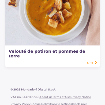
Velouté de potiron et pommes de
terre
LIRE
© 2026 Mondadori Digital S.p.A.
VAT no. 14371170961
About us
Terms of Use
Privacy Notice
Privacy Policy
Cookie Policy
Cookie settings
Disclaimer