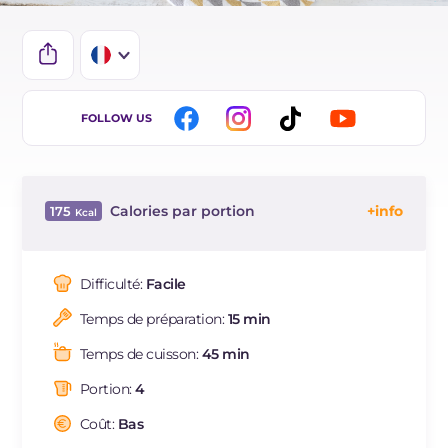
IT
FOLLOW US
EN
DE
Calories par portion
175
ES
Énergie
Kcal
175
BR
Glucides
g
24.1
Difficulté:
Facile
NL
Dont sucres
g
6.6
Temps de préparation:
15 min
Protéine
g
5.1
Graisses
g
6.4
Temps de cuisson:
45 min
dont acides gras saturés
g
2.03
Portion:
4
Fibre
g
2.4
Cholestérol
Coût:
Bas
mg
4