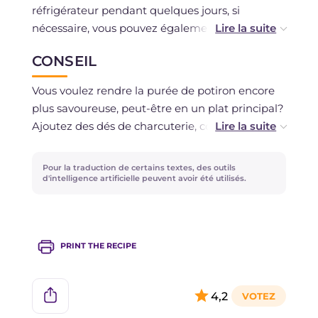
réfrigérateur pendant quelques jours, si
nécessaire, vous pouvez également choisir de la
congeler.
CONSEIL
Vous voulez rendre la purée de potiron encore
plus savoureuse, peut-être en un plat principal?
Ajoutez des dés de charcuterie, comme du
jambon ou du salami, et ensuite du fromage.
De plus, un beau gratin au four pourrait
Pour la traduction de certains textes, des outils
vraiment le rendre un plat délicieux! Enfin, si
d'intelligence artificielle peuvent avoir été utilisés.
vous n'aimez pas la cannelle ou si vous
souhaitez ajouter une touche piquante, râpez
un peu de gingembre frais.
PRINT THE RECIPE
4,2