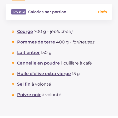
Calories par portion
175
Énergie
Kcal
175
Glucides
g
24.1
Courge
700 g -
(épluchée)
Dont sucres
g
6.6
Protéine
g
5.1
Pommes de terre
400 g -
farineuses
Graisses
g
6.4
Lait entier
150 g
dont acides gras saturés
g
2.03
Fibre
g
2.4
Cannelle en poudre
1 cuillère à café
Cholestérol
mg
4
Huile d'olive extra vierge
15 g
Sodium
mg
320
Sel fin
à volonté
Poivre noir
à volonté