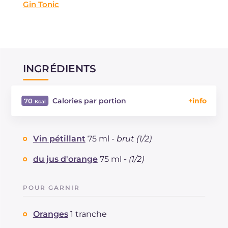
Gin Tonic
INGRÉDIENTS
Calories par portion
70
Énergie
Kcal
70
Glucides
g
5.1
Vin pétillant
75 ml -
brut (1/2)
Dont sucres
g
5.1
Protéine
g
0.4
du jus d'orange
75 ml -
(1/2)
Graisses
g
0.2
dont acides gras saturés
g
0.03
POUR GARNIR
Fibre
g
0.3
Sodium
mg
19
Oranges
1 tranche