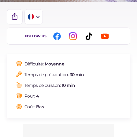
IT
FOLLOW US
EN
DE
Difficulté:
Moyenne
ES
Temps de préparation:
30 min
BR
Temps de cuisson:
10 min
NL
Pour:
4
Coût:
Bas