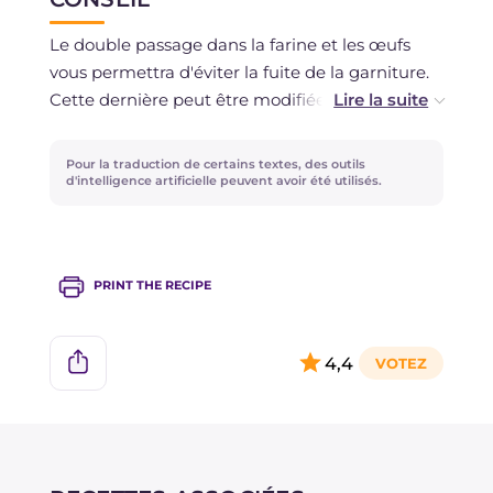
Le double passage dans la farine et les œufs
vous permettra d'éviter la fuite de la garniture.
Cette dernière peut être modifiée à votre guise,
l'important est d'utiliser des fromages fondants
sans petit-lait (le provolone et la scamorza sont
Pour la traduction de certains textes, des outils
indiqués).
d'intelligence artificielle peuvent avoir été utilisés.
Pour éviter que les cordons bleus ne brûlent au
fond, veillez à les garder appuyés sur la grille
PRINT THE RECIPE
pendant toute la cuisson.
Pour vous assurer un effet fondant, il vaut
4,4
mieux garder le fromage et les autres
ingrédients froids hors du réfrigérateur avant de
commencer, de cette façon, tous seront à la
bonne température.