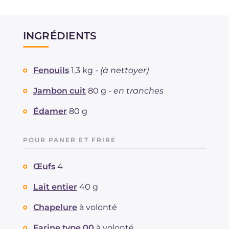
INGRÉDIENTS
Fenouils
1,3 kg -
(à nettoyer)
Jambon cuit
80 g -
en tranches
Édamer
80 g
POUR PANER ET FRIRE
Œufs
4
Lait entier
40 g
Chapelure
à volonté
Farine type 00
à volonté