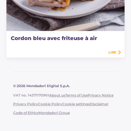
Cordon bleu avec friteuse à air
LIRE
© 2026 Mondadori Digital S.p.A.
VAT no. 14371170961
About us
Terms of Use
Privacy Notice
Privacy Policy
Cookie Policy
Cookie settings
Disclaimer
Code of Ethics
Mondadori Group