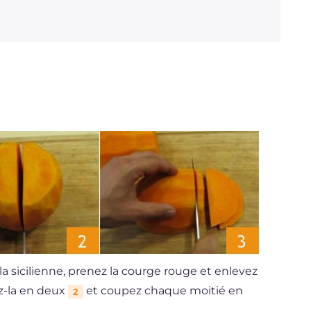
Sodium
mg
302
 la sicilienne, prenez la courge rouge et enlevez
ez-la en deux
et coupez chaque moitié en
2