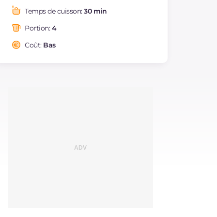
Graisses
g
37.9
Temps de cuisson:
30 min
dont acides gras
g
5.61
saturés
Portion:
4
Fibre
g
2.2
Coût:
Bas
Sodium
mg
302