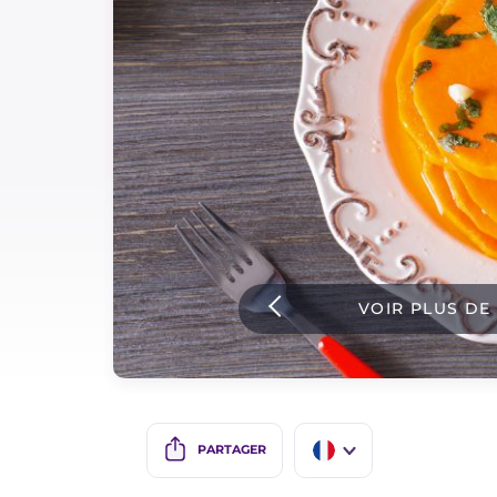
Sauces
Dernieres recettes
IT Website
Facebook
Instagram
VOIR PLUS DE
TikTok
YouTube
PARTAGER
IT