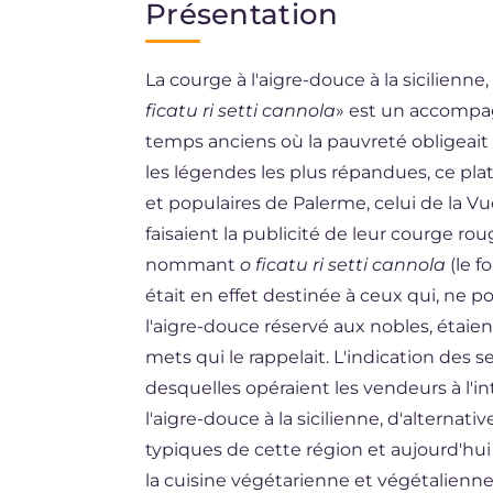
Présentation
EN
La courge à l'aigre-douce à la sicilien
DE
ficatu ri setti cannola
» est un accompa
ES
temps anciens où la pauvreté obligeait à
BR
les légendes les plus répandues, ce pla
et populaires de Palerme, celui de la Vu
NL
faisaient la publicité de leur courge rou
nommant
o ficatu ri setti cannola
(le f
était en effet destinée à ceux qui, ne 
l'aigre-douce réservé aux nobles, étaie
mets qui le rappelait. L'indication des s
desquelles opéraient les vendeurs à l'in
l'aigre-douce à la sicilienne, d'alterna
typiques de cette région et aujourd'hui
la cuisine végétarienne et végétalienne