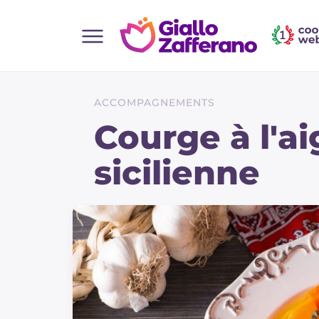
Home
Toutes les recettes
ACCOMPAGNEMENTS
Aperitifs
Courge à l'ai
Salades
sicilienne
Plats principaux
Boissons et rafraîchissements
Desserts
Accompagnement
Pizzas et focaccia
Gateaux et patisserie