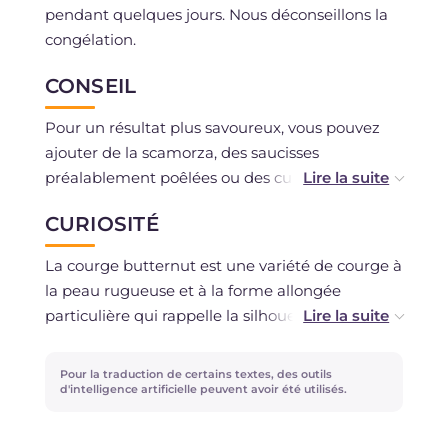
pendant quelques jours. Nous déconseillons la
congélation.
CONSEIL
Pour un résultat plus savoureux, vous pouvez
ajouter de la scamorza, des saucisses
préalablement poêlées ou des cubes de pain
grillé avec de l'huile et du piment.
CURIOSITÉ
Si vous avez plus de chair de courge que la
La courge butternut est une variété de courge à
quantité indiquée, vous pouvez la cuire au four
la peau rugueuse et à la forme allongée
ou la faire sauter à la poêle avec du paprika, du
particulière qui rappelle la silhouette de
sel et du romarin.
l'instrument homonyme. Sa chair compacte et
ferme a un agréable goût sucré avec des notes
Pour la traduction de certains textes, des outils
La courge farcie est également parfaite pour
de noisette qui la rend parfaite pour de
d'intelligence artificielle peuvent avoir été utilisés.
être proposée comme plat de Noël végétarien !
nombreuses préparations : elle est excellente
cuite au four mais aussi idéale pour réaliser des