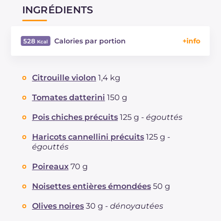
INGRÉDIENTS
Calories par portion
528
Énergie
Kcal
528
Glucides
g
7
Citrouille violon
1,4 kg
Dont sucres
g
6.8
Protéine
g
36.6
Tomates datterini
150 g
Graisses
g
39.3
Pois chiches précuits
125 g -
égouttés
dont acides gras saturés
g
13.07
Fibre
g
2.9
Haricots cannellini précuits
125 g -
Cholestérol
égouttés
mg
186
Sodium
mg
1305
Poireaux
70 g
Noisettes entières émondées
50 g
Olives noires
30 g -
dénoyautées