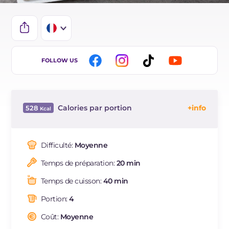
IT
FOLLOW US
EN
DE
Calories par portion
528
ES
Énergie
Kcal
528
BR
Glucides
g
7
Difficulté:
Moyenne
NL
Dont sucres
g
6.8
Temps de préparation:
20 min
Protéine
g
36.6
Graisses
g
39.3
Temps de cuisson:
40 min
dont acides gras saturés
g
13.07
Portion:
4
Fibre
g
2.9
Cholestérol
Coût:
Moyenne
mg
186