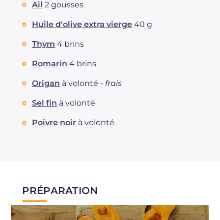
Ail
2 gousses
Huile d'olive extra vierge
40 g
Thym
4 brins
Romarin
4 brins
Origan
à volonté -
frais
Sel fin
à volonté
Poivre noir
à volonté
PRÉPARATION