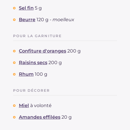
Sel fin
5 g
Beurre
120 g -
moelleux
POUR LA GARNITURE
Confiture d'oranges
200 g
Raisins secs
200 g
Rhum
100 g
POUR DÉCORER
Miel
à volonté
Amandes effilées
20 g