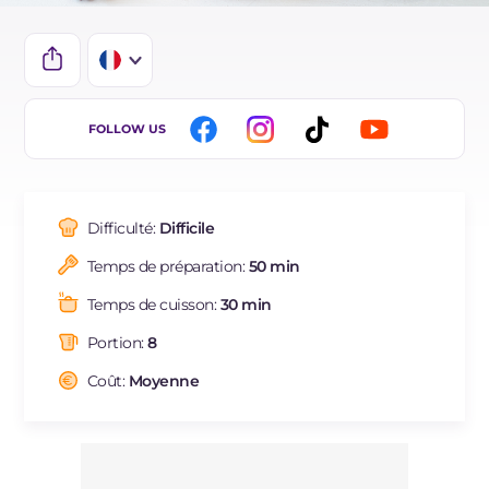
IT
FOLLOW US
EN
DE
Difficulté:
Difficile
BR
Temps de préparation:
50 min
ES
Temps de cuisson:
30 min
NL
Portion:
8
Coût:
Moyenne