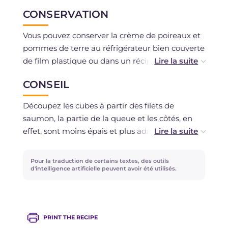
CONSERVATION
Vous pouvez conserver la crème de poireaux et
pommes de terre au réfrigérateur bien couverte
de film plastique ou dans un récipient
hermétique pendant 2 jours. Vous pouvez
CONSEIL
également la congeler. Il est conseillé de
consommer les brochettes de saumon
Découpez les cubes à partir des filets de
immédiatement.
saumon, la partie de la queue et les côtés, en
effet, sont moins épais et plus adaptés à la
préparation d'un tartare. Préparez l'émulsion
avec les ingrédients que vous préférez :
Pour la traduction de certains textes, des outils
remplacez l'aneth par du persil frais,
d'intelligence artificielle peuvent avoir été utilisés.
assaisonnez avec du zeste d'orange râpé et si
vous voulez donner un goût plus intense,
ajoutez du poivre noir en grains. Si vous
PRINT THE RECIPE
souhaitez ensuite apporter une touche