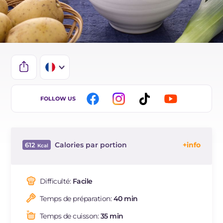
IT
FOLLOW US
EN
DE
Calories par portion
612
ES
Énergie
Kcal
612
BR
Glucides
g
40.7
Difficulté:
Facile
NL
Dont sucres
g
10.8
Temps de préparation:
40 min
Protéine
g
31.6
Graisses
g
35.9
Temps de cuisson:
35 min