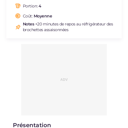
dont acides gras saturés
g
6.95
Portion:
4
Fibre
g
7.6
Cholestérol
Coût:
Moyenne
mg
45
Sodium
mg
1648
Notes
+20 minutes de repos au réfrigérateur des
brochettes assaisonnées
Présentation