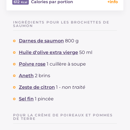
Calories par portion
612
Énergie
Kcal
612
Glucides
g
40.7
INGRÉDIENTS POUR LES BROCHETTES DE
Dont sucres
SAUMON
g
10.8
Protéine
g
31.6
Darnes de saumon
800 g
Graisses
g
35.9
dont acides gras saturés
g
6.95
Huile d'olive extra vierge
50 ml
Fibre
g
7.6
Cholestérol
Poivre rose
1 cuillère à soupe
mg
45
Sodium
mg
1648
Aneth
2 brins
Zeste de citron
1 -
non traité
Sel fin
1 pincée
POUR LA CRÈME DE POIREAUX ET POMMES
DE TERRE