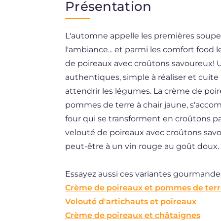
Présentation
EN
L'automne appelle les premières soupes
BR
l'ambiance... et parmi les comfort food le
ES
de poireaux avec croûtons savoureux! U
DE
authentiques, simple à réaliser et cui
attendrir les légumes. La crème de poi
NL
pommes de terre à chair jaune, s'acco
four qui se transforment en croûtons p
velouté de poireaux avec croûtons savour
peut-être à un vin rouge au goût doux.
Essayez aussi ces variantes gourmandes
Crème de poireaux et pommes de terr
Velouté d'artichauts et poireaux
Crème de poireaux et châtaignes