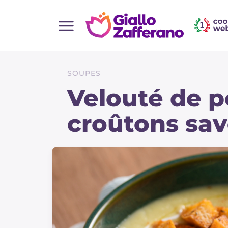
Home
Toutes les recettes
SOUPES
Aperitifs
Velouté de p
Salades
croûtons sa
Plats principaux
Boissons et rafraîchissements
Desserts
Accompagnement
Pizzas et focaccia
Gateaux et patisserie