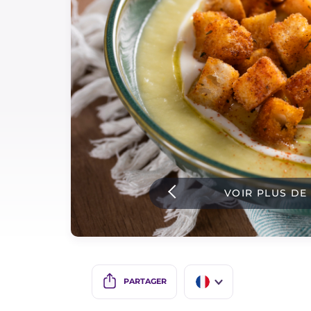
Sauces
Dernieres recettes
IT Website
Facebook
Instagram
VOIR PLUS DE
TikTok
YouTube
PARTAGER
IT