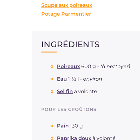
Soupe aux poireaux
Potage Parmentier
INGRÉDIENTS
Poireaux
600 g -
(à nettoyer)
Eau
1 ½ l -
environ
Sel fin
à volonté
POUR LES CROÛTONS
Pain
130 g
Paprika doux
à volonté