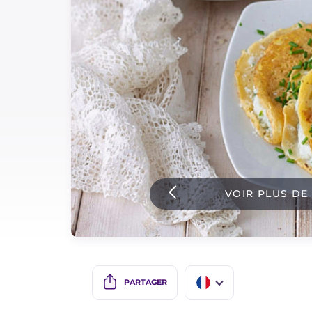
Sauces
Dernieres recettes
IT Website
Facebook
Instagram
VOIR PLUS DE
TikTok
YouTube
PARTAGER
IT