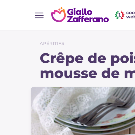
Home
Toutes les recettes
APÉRITIFS
Aperitifs
Crêpe de poi
Salades
mousse de 
Plats principaux
Boissons et rafraîchissements
Desserts
Accompagnement
Pizzas et focaccia
Gateaux et patisserie