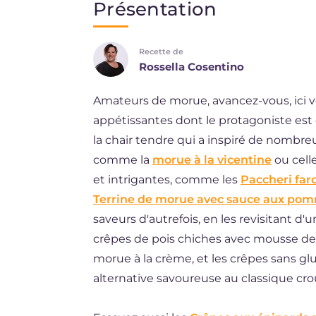
Présentation
EN
Recette de
DE
Rossella Cosentino
ES
Amateurs de morue, avancez-vous, ici 
BR
appétissantes dont le protagoniste est 
NL
la chair tendre qui a inspiré de nombreu
comme la
morue à la vicentine
ou cell
et intrigantes, comme les
Paccheri far
Terrine de morue avec sauce aux po
saveurs d'autrefois, en les revisitant d
crêpes de pois chiches avec mousse de
morue à la crème, et les crêpes sans g
alternative savoureuse au classique cro