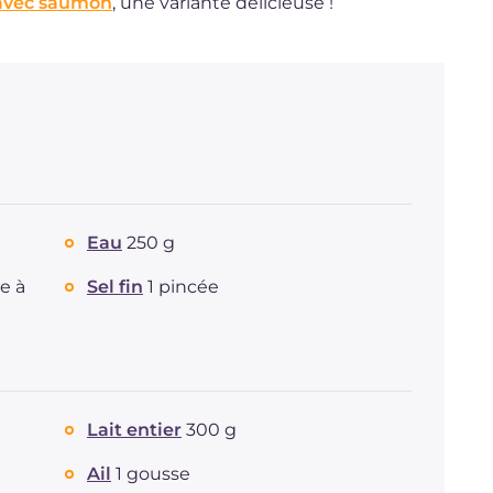
 avec saumon
, une variante délicieuse !
Eau
250 g
re à
Sel fin
1 pincée
Lait entier
300 g
Ail
1 gousse