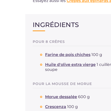
Essayez aussi les
Crêpes aux épinards
INGRÉDIENTS
POUR 8 CRÊPES
Farine de pois chiches
100 g
Huile d'olive extra vierge
1 cuillè
soupe
POUR LA MOUSSE DE MORUE
Morue dessalée
600 g
Crescenza
100 g