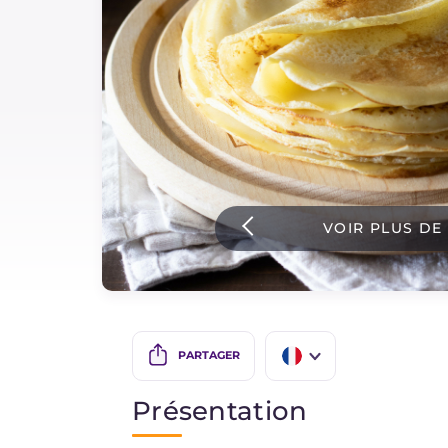
Sauces
Dernieres recettes
IT Website
VOIR PLUS DE
Facebook
Instagram
TikTok
YouTube
PARTAGER
IT
Présentation
EN