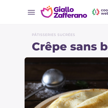
Home
Toutes les recettes
PÂTISSERIES SUCRÉES
Aperitifs
Crêpe sans b
Salades
Plats principaux
Boissons et rafraîchissements
Desserts
Accompagnement
Pizzas et focaccia
Gateaux et patisserie