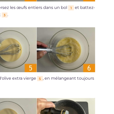
ersez les œufs entiers dans un bol
et battez-
1
et
.
3
d'olive extra vierge
, en mélangeant toujours
5