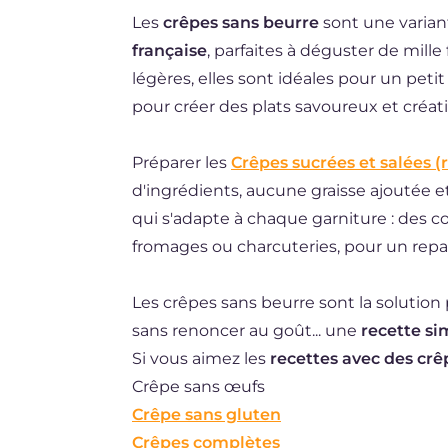
Les
crêpes sans beurre
sont une varian
DE
française
, parfaites à déguster de mille
ES
légères, elles sont idéales pour un pet
BR
pour créer des plats savoureux et créati
NL
Préparer les
Crêpes sucrées et salées (
d'ingrédients, aucune graisse ajoutée e
qui s'adapte à chaque garniture : des co
fromages ou charcuteries, pour un repas
Les crêpes sans beurre sont la solution 
sans renoncer au goût... une
recette si
Si vous aimez les
recettes avec des crê
Crêpe sans œufs
Crêpe sans gluten
Crêpes complètes