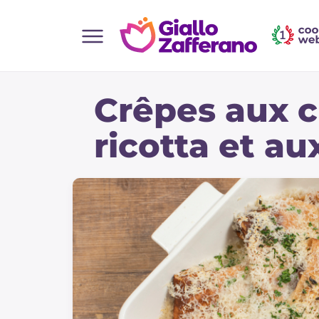
Home
Crêpes aux c
Toutes les recettes
Aperitifs
ricotta et a
Salades
Plats principaux
Boissons et rafraîchissements
Desserts
Accompagnement
Pizzas et focaccia
Gateaux et patisserie