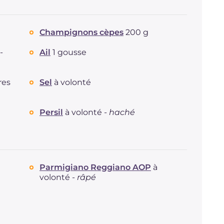
Champignons cèpes
200 g
-
Ail
1 gousse
res
Sel
à volonté
Persil
à volonté -
haché
Parmigiano Reggiano AOP
à
volonté -
râpé