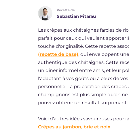
Recette de
DE
Sebastian Fitarau
ES
Les crêpes aux châtaignes farcies de r
BR
parfait pour ceux qui veulent apporter 
NL
touche d'originalité. Cette recette asso
(recette de base)
, qui enveloppent une 
authentique des châtaignes. Cette rece
un dîner informel entre amis, et leur po
l'adaptant à vos goûts ou à ceux de vos
personnelle. La préparation des crêpes a
champignons est plus simple qu'on ne le
pouvez obtenir un résultat surprenant.
Voici d'autres idées savoureuses pour far
Crêpes au jambon, brie et noix