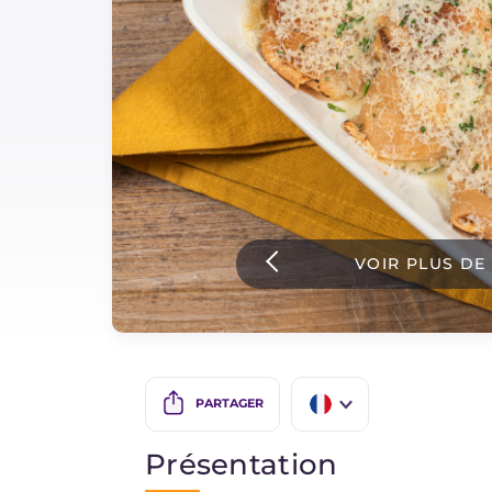
Sauces
Dernieres recettes
IT Website
Facebook
Instagram
VOIR PLUS DE
TikTok
YouTube
PARTAGER
IT
Présentation
EN