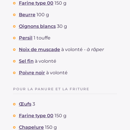
Farine type 00
150 g
Beurre
100 g
Oignons blancs
30 g
Persil
1 touffe
Noix de muscade
à volonté -
à râper
Sel fin
à volonté
Poivre noir
à volonté
POUR LA PANURE ET LA FRITURE
Œufs
3
Farine type 00
150 g
Chapelure
150 g