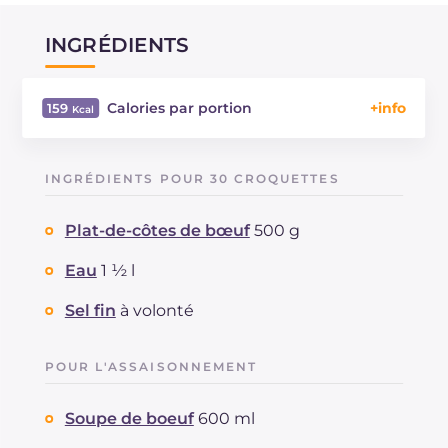
INGRÉDIENTS
Calories par portion
159
Énergie
Kcal
159
Glucides
g
11.9
INGRÉDIENTS POUR 30 CROQUETTES
Dont sucres
g
0.4
Protéine
g
5.3
Plat-de-côtes de bœuf
500 g
Graisses
g
10.1
dont acides gras saturés
Eau
1 ½ l
g
3.34
Fibre
g
0.5
Sel fin
à volonté
Cholestérol
mg
19
Sodium
mg
131
POUR L'ASSAISONNEMENT
Soupe de boeuf
600 ml