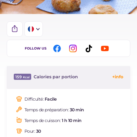
IT
FOLLOW US
EN
DE
Calories par portion
159
ES
Énergie
Kcal
159
BR
Glucides
g
11.9
Difficulté:
Facile
NL
Dont sucres
g
0.4
Temps de préparation:
30 min
Protéine
g
5.3
Graisses
g
10.1
Temps de cuisson:
1 h 10 min
dont acides gras saturés
g
3.34
Pour:
30
Fibre
g
0.5