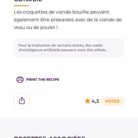
réchauffées à l'occasion.
Il est déconseillé de congeler les croquettes
Les croquettes de viande bouillie peuvent
pour éviter de perdre la consistance moelleuse
également être préparées avec de la viande de
et fondante.
veau ou de poulet !
Pour la traduction de certains textes, des outils
d'intelligence artificielle peuvent avoir été utilisés.
PRINT THE RECIPE
4,3