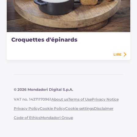
Croquettes d'épinards
LIRE
© 2026 Mondadori Digital S.p.A.
VAT no. 14371170961
About us
Terms of Use
Privacy Notice
Privacy Policy
Cookie Policy
Cookie settings
Disclaimer
Code of Ethics
Mondadori Group