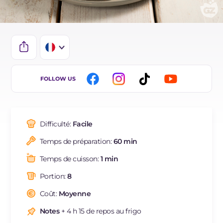
IT
FOLLOW US
EN
DE
Difficulté:
Facile
ES
Temps de préparation:
60 min
NL
Temps de cuisson:
1 min
BR
Portion:
8
Coût:
Moyenne
Notes
+ 4 h 15 de repos au frigo