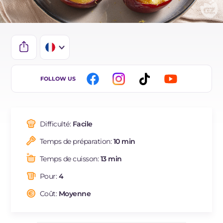
IT
FOLLOW US
EN
DE
Difficulté:
Facile
ES
Temps de préparation:
10 min
BR
Temps de cuisson:
13 min
NL
Pour:
4
Coût:
Moyenne