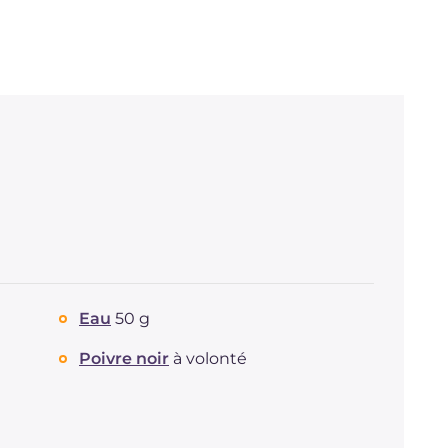
Eau
50 g
Poivre noir
à volonté