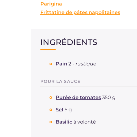
Parigina
Frittatine de pâtes napolitaines
INGRÉDIENTS
Pain
2 -
rustique
POUR LA SAUCE
Purée de tomates
350 g
Sel
5 g
Basilic
à volonté