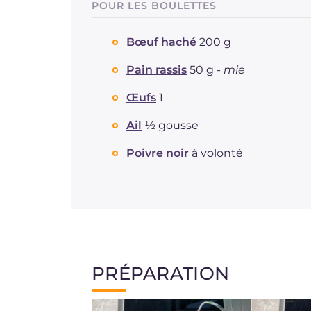
POUR LES BOULETTES
Bœuf haché
200 g
Pain rassis
50 g -
mie
Œufs
1
Ail
½ gousse
Poivre noir
à volonté
PRÉPARATION