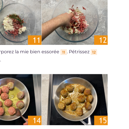
orporez la mie bien essorée
. Pétrissez
11
12
.