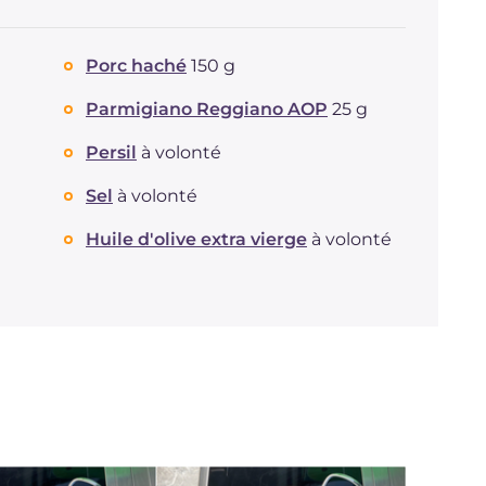
Porc haché
150 g
Parmigiano Reggiano AOP
25 g
Persil
à volonté
Sel
à volonté
Huile d'olive extra vierge
à volonté