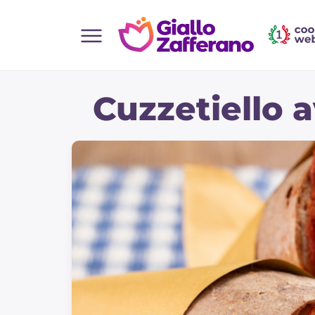
Home
Cuzzetiello 
Toutes les recettes
Aperitifs
Salades
Plats principaux
Boissons et rafraîchissements
Desserts
Accompagnement
Pizzas et focaccia
Gateaux et patisserie