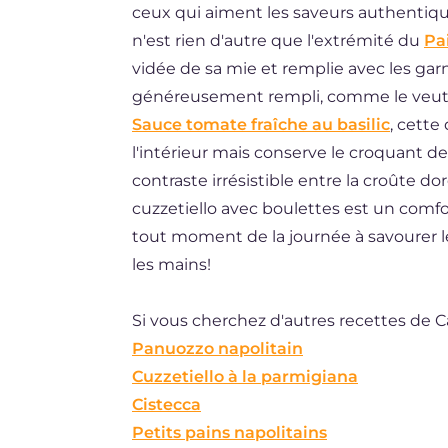
ceux qui aiment les saveurs authentique
ES
n'est rien d'autre que l'extrémité du
Pa
BR
vidée de sa mie et remplie avec les garni
généreusement rempli, comme le veut l
NL
Sauce tomate fraîche au basilic
, cette
l'intérieur mais conserve le croquant d
contraste irrésistible entre la croûte do
cuzzetiello avec boulettes est un comf
tout moment de la journée à savourer
les mains!
Si vous cherchez d'autres recettes de
Panuozzo napolitain
Cuzzetiello à la parmigiana
Cistecca
Petits pains napolitains