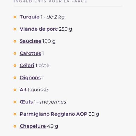
INGRÉDIENTS POUR LA FARCE
Dont sucres
g
17.6
Protéine
g
111.6
Turquie
1 -
de 2 kg
Graisses
g
112.6
dont acides gras saturés
Viande de porc
250 g
g
41.29
Fibre
g
4.2
Saucisse
100 g
Cholestérol
mg
944
Sodium
mg
2392
Carottes
1
Céleri
1 côte
Oignons
1
Ail
1 gousse
Œufs
1 -
moyennes
Parmigiano Reggiano AOP
30 g
Chapelure
40 g