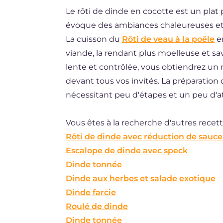
Le rôti de dinde en cocotte est un plat 
DE
évoque des ambiances chaleureuses et c
ES
La cuisson du
Rôti de veau à la poêle
en
BR
viande, la rendant plus moelleuse et s
lente et contrôlée, vous obtiendrez un ré
NL
devant tous vos invités. La préparation 
nécessitant peu d'étapes et un peu d'at
Vous êtes à la recherche d'autres recett
Rôti de dinde avec réduction de sauce
Escalope de dinde avec speck
Dinde tonnée
Dinde aux herbes et salade exotique
Dinde farcie
Roulé de dinde
Dinde tonnée