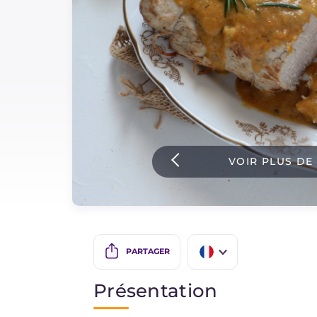
Sauces
Dernieres recettes
IT Website
VOIR PLUS DE
Facebook
Instagram
TikTok
YouTube
PARTAGER
IT
Présentation
EN