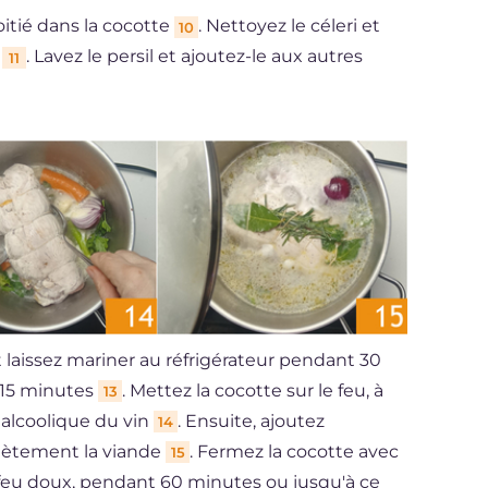
itié dans la cocotte
. Nettoyez le céleri et
10
e
. Lavez le persil et ajoutez-le aux autres
11
 laissez mariner au réfrigérateur pendant 30
 15 minutes
. Mettez la cocotte sur le feu, à
13
 alcoolique du vin
. Ensuite, ajoutez
14
lètement la viande
. Fermez la cocotte avec
15
à feu doux, pendant 60 minutes ou jusqu'à ce