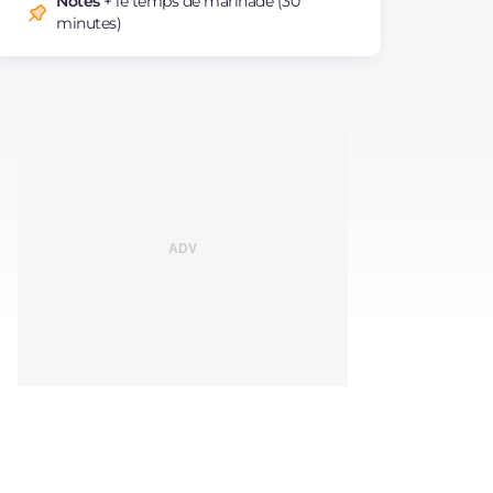
Notes
+ le temps de marinade (30
minutes)