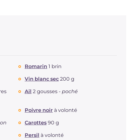
Romarin
1 brin
Vin blanc sec
200 g
res
Ail
2 gousses -
poché
Poivre noir
à volonté
non
Carottes
90 g
Persil
à volonté