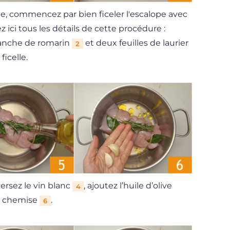
te, commencez par bien ficeler l'escalope avec
z ici tous les détails de cette procédure :
ranche de romarin
et deux feuilles de laurier
2
ficelle.
ersez le vin blanc
, ajoutez l’huile d’olive
4
en chemise
.
6