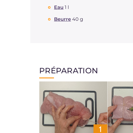
Eau
1 l
Beurre
40 g
PRÉPARATION