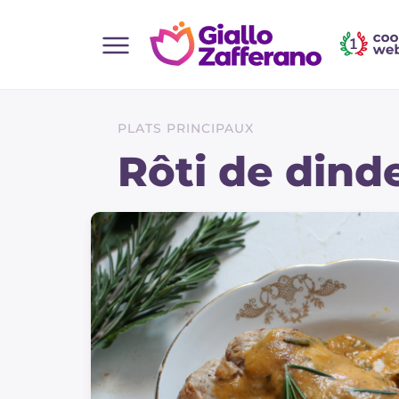
Home
Toutes les recettes
PLATS PRINCIPAUX
Aperitifs
Rôti de dind
Salades
Plats principaux
Boissons et rafraîchissements
Desserts
Accompagnement
Pizzas et focaccia
Gateaux et patisserie