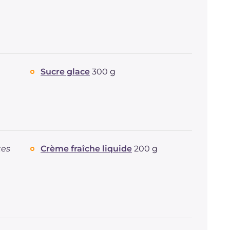
Sucre glace
300 g
tes
Crème fraîche liquide
200 g