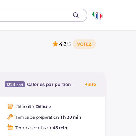
4,3
/5
Calories par portion
1223
Énergie
Kcal
1223
Glucides
g
120
Difficulté:
Difficile
Dont sucres
g
88.2
Temps de préparation:
1 h 30 min
Protéine
g
11.7
Graisses
g
76.5
Temps de cuisson:
45 min
dont acides gras
g
44.52