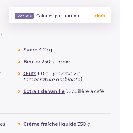
Calories par portion
1223
Énergie
Kcal
1223
)
Glucides
g
120
Dont sucres
g
88.2
Sucre
300 g
Protéine
g
11.7
Graisses
g
76.5
Beurre
250 g -
mou
dont acides gras saturés
g
44.52
e
Œufs
110 g -
(environ 2 à
Fibre
g
3
température ambiante)
Cholestérol
mg
213
Sodium
mg
65
Extrait de vanille
½ cuillère à café
tes
Crème fraîche liquide
350 g