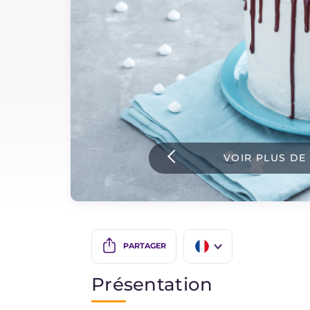
Sauces
Dernieres recettes
IT Website
VOIR PLUS DE
Facebook
Instagram
TikTok
YouTube
PARTAGER
IT
Présentation
EN