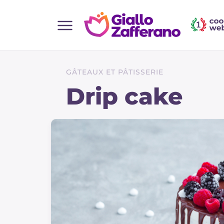
Home
Toutes les recettes
GÂTEAUX ET PÂTISSERIE
Aperitifs
Drip cake
Salades
Plats principaux
Boissons et rafraîchissements
Desserts
Accompagnement
Pizzas et focaccia
Gateaux et patisserie