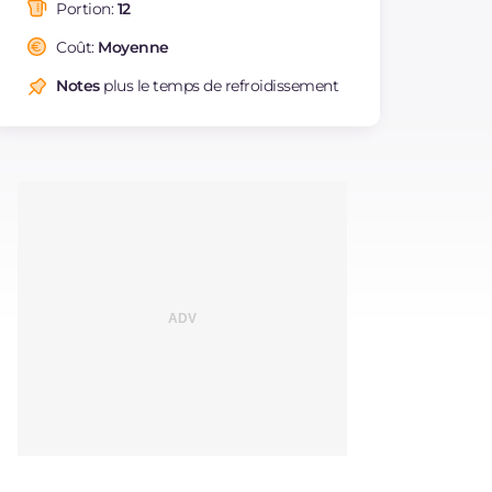
saturés
Portion:
12
Fibre
g
3
Coût:
Moyenne
Cholestérol
mg
213
Notes
plus le temps de refroidissement
Sodium
mg
65