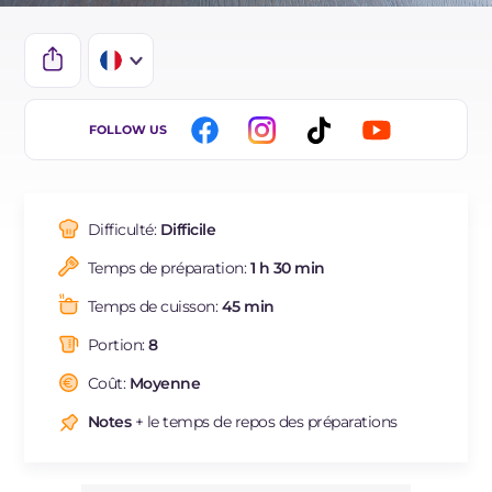
IT
FOLLOW US
EN
DE
Difficulté:
Difficile
BR
Temps de préparation:
1 h 30 min
ES
Temps de cuisson:
45 min
NL
Portion:
8
Coût:
Moyenne
Notes
+ le temps de repos des préparations