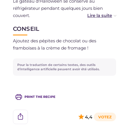
Le gâteau d'Halloween se conserve au
réfrigérateur pendant quelques jours bien
couvert.
CONSEIL
La base se conserve sous une cloche en verre
pendant 2 jours. Elle peut être congelée.
Ajoutez des pépites de chocolat ou des
framboises à la crème de fromage !
La crème de la garniture se conserve quelques
jours au réfrigérateur.
Pour la traduction de certains textes, des outils
d'intelligence artificielle peuvent avoir été utilisés.
PRINT THE RECIPE
4,4