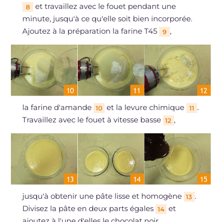
et travaillez avec le fouet pendant une
8
minute, jusqu'à ce qu'elle soit bien incorporée.
Ajoutez à la préparation la farine T45
,
9
la farine d'amande
et la levure chimique
.
10
11
Travaillez avec le fouet à vitesse basse
,
12
jusqu'à obtenir une pâte lisse et homogène
.
13
Divisez la pâte en deux parts égales
et
14
ajoutez à l'une d'elles le chocolat noir