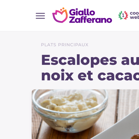
Home
Toutes les recettes
PLATS PRINCIPAUX
Aperitifs
Escalopes a
Salades
noix et caca
Plats principaux
Boissons et rafraîchissements
Desserts
Accompagnement
Pizzas et focaccia
Gateaux et patisserie