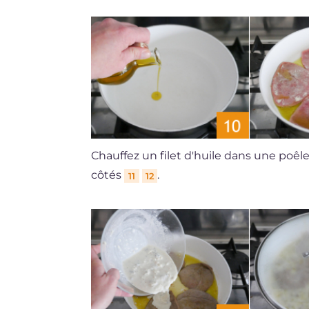
Chauffez un filet d'huile dans une poêl
côtés
.
11
12