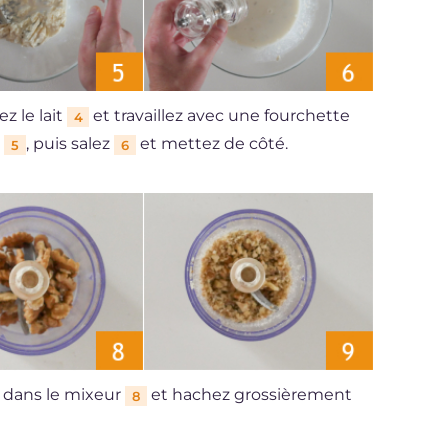
z le lait
et travaillez avec une fourchette
4
t
, puis salez
et mettez de côté.
5
6
x dans le mixeur
et hachez grossièrement
8