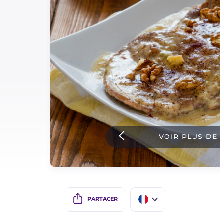
Sauces
Dernieres recettes
IT Website
Facebook
Instagram
VOIR PLUS DE
TikTok
YouTube
PARTAGER
IT