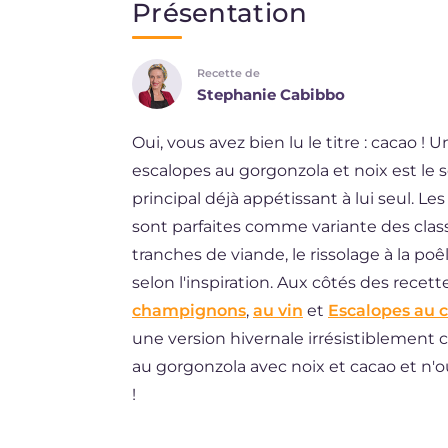
Présentation
EN
Recette de
DE
Stephanie Cabibbo
ES
Oui, vous avez bien lu le titre : cacao !
BR
escalopes au gorgonzola et noix est le s
NL
principal déjà appétissant à lui seul. L
sont parfaites comme variante des class
tranches de viande, le rissolage à la poê
selon l'inspiration. Aux côtés des recet
champignons
,
au vin
et
Escalopes au c
une version hivernale irrésistiblement 
au gorgonzola avec noix et cacao et n'
!