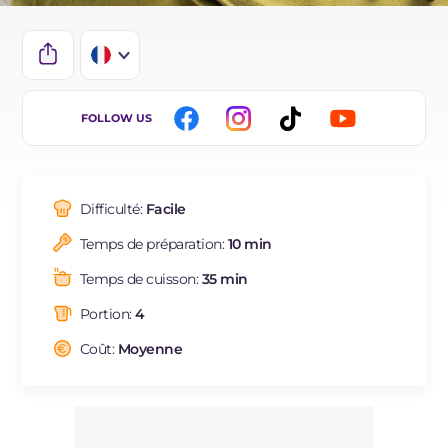
IT
FOLLOW US
EN
DE
Difficulté:
Facile
ES
Temps de préparation:
10 min
BR
Temps de cuisson:
35 min
NL
Portion:
4
Coût:
Moyenne