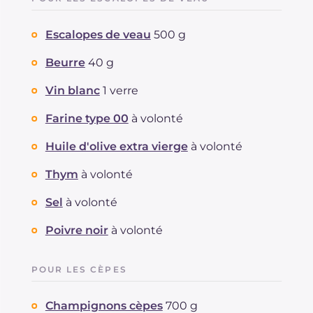
Escalopes de veau
500 g
Beurre
40 g
Vin blanc
1 verre
Farine type 00
à volonté
Huile d'olive extra vierge
à volonté
Thym
à volonté
Sel
à volonté
Poivre noir
à volonté
POUR LES CÈPES
Champignons cèpes
700 g