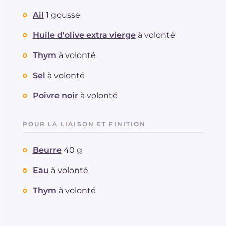
Ail
1 gousse
Huile d'olive extra vierge
à volonté
Thym
à volonté
Sel
à volonté
Poivre noir
à volonté
POUR LA LIAISON ET FINITION
Beurre
40 g
Eau
à volonté
Thym
à volonté