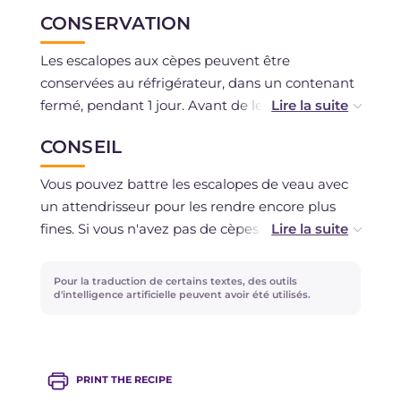
CONSERVATION
Les escalopes aux cèpes peuvent être
conservées au réfrigérateur, dans un contenant
fermé, pendant 1 jour. Avant de les consommer,
vous pouvez les réchauffer dans une poêle avec
CONSEIL
un filet d'huile, ajoutez un peu d'eau pour
redonner de la crémeux à la sauce.
Vous pouvez battre les escalopes de veau avec
un attendrisseur pour les rendre encore plus
fines. Si vous n'avez pas de cèpes à disposition,
ou s'ils ne sont pas de saison, vous pouvez
utiliser des champignons de Paris, disponibles
Pour la traduction de certains textes, des outils
toute l'année. Les escalopes se préparent
d'intelligence artificielle peuvent avoir été utilisés.
traditionnellement avec de la viande de veau,
mais vous pouvez également utiliser de la
viande de porc ou de poulet.
PRINT THE RECIPE