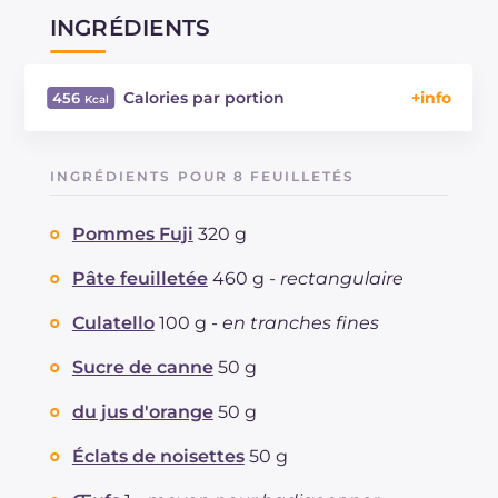
INGRÉDIENTS
Calories par portion
456
Énergie
Kcal
456
Glucides
g
37.6
INGRÉDIENTS POUR 8 FEUILLETÉS
Dont sucres
g
11.9
Protéine
g
8.3
Pommes Fuji
320 g
Graisses
g
30.3
dont acides gras saturés
Pâte feuilletée
460 g -
rectangulaire
g
10.33
Fibre
g
2.4
Culatello
100 g -
en tranches fines
Cholestérol
mg
43
Sodium
mg
597
Sucre de canne
50 g
du jus d'orange
50 g
Éclats de noisettes
50 g