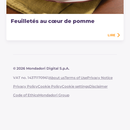
Feuilletés au cœur de pomme
LIRE
© 2026 Mondadori Digital S.p.A.
VAT no. 14371170961
About us
Terms of Use
Privacy Notice
Privacy Policy
Cookie Policy
Cookie settings
Disclaimer
Code of Ethics
Mondadori Group