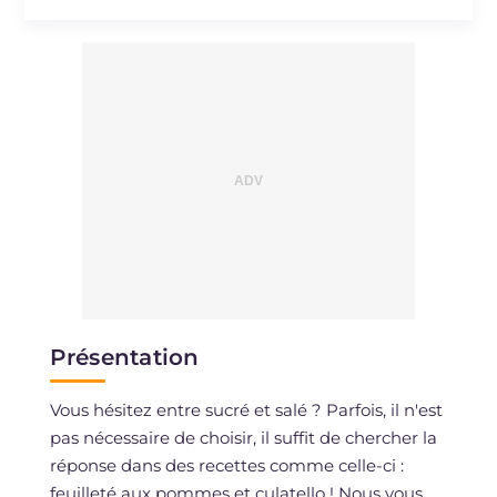
Cholestérol
mg
43
Sodium
mg
597
Présentation
Vous hésitez entre sucré et salé ? Parfois, il n'est
pas nécessaire de choisir, il suffit de chercher la
réponse dans des recettes comme celle-ci :
feuilleté aux pommes et culatello ! Nous vous