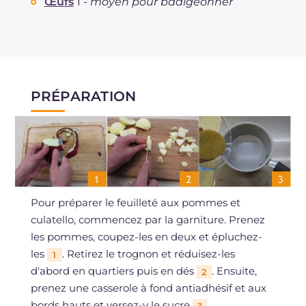
Œufs
1 -
moyen pour badigeonner
PRÉPARATION
Pour préparer le feuilleté aux pommes et
culatello, commencez par la garniture. Prenez
les pommes, coupez-les en deux et épluchez-
les
. Retirez le trognon et réduisez-les
1
d'abord en quartiers puis en dés
. Ensuite,
2
prenez une casserole à fond antiadhésif et aux
bords hauts et versez-y le sucre
.
3