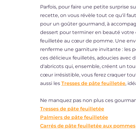
Parfois, pour faire une petite surprise s
DE
recette, on vous révèle tout ce qu'il faut
ES
pour un goûter gourmand, à accompag
BR
dessert pour terminer en beauté votre d
feuilletée au cœur de pomme. Une envel
renferme une garniture invitante : le
ces délicieux feuilletés, adoucies avec d
d'abricots qui, ensemble, créent un tou
cœur irrésistible, vous ferez craquer tou
aussi les
Tresses de pâte feuilletée
, id
Ne manquez pas non plus ces gourmandes
Tresses de pâte feuilletée
Palmiers de pâte feuilletée
Carrés de pâte feuilletée aux pommes