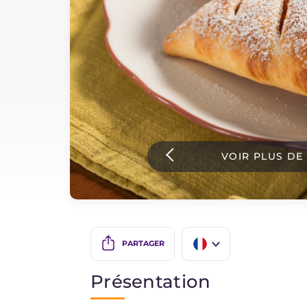
Sauces
Dernieres recettes
IT Website
VOIR PLUS DE
Facebook
Instagram
TikTok
YouTube
PARTAGER
IT
Présentation
EN