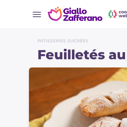
Home
Toutes les recettes
PÂTISSERIES SUCRÉES
Aperitifs
Feuilletés 
Salades
Plats principaux
Boissons et rafraîchissements
Desserts
Accompagnement
Pizzas et focaccia
Gateaux et patisserie