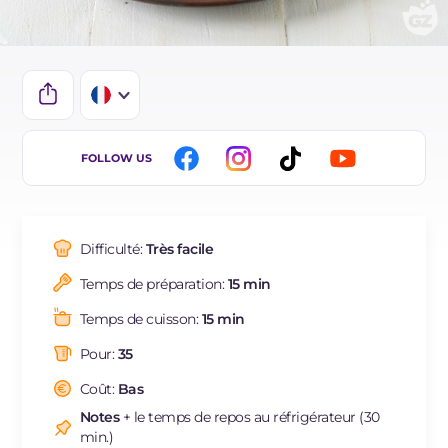
IT
FOLLOW US
EN
DE
Difficulté:
Très facile
ES
Temps de préparation:
15 min
BR
Temps de cuisson:
15 min
NL
Pour:
35
Coût:
Bas
Notes
+ le temps de repos au réfrigérateur (30
min.)