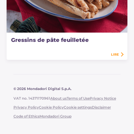
Gressins de pâte feuilletée
LIRE
© 2026 Mondadori Digital S.p.A.
VAT no. 14371170961
About us
Terms of Use
Privacy Notice
Privacy Policy
Cookie Policy
Cookie settings
Disclaimer
Code of Ethics
Mondadori Group