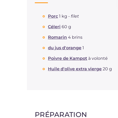
Porc
1 kg -
filet
Céleri
60 g
Romarin
4 brins
du jus d'orange
1
Poivre de Kampot
à volonté
Huile d'olive extra vierge
20 g
PRÉPARATION