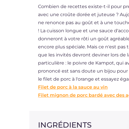
Combien de recettes existe-t-il pour prép
BR
avec une croûte dorée et juteuse ? Auj
DE
ne renonce pas au goût et à une touche r
ES
! La cuisson longue et une sauce d'acc
donneront à votre rôti un goût agréabl
NL
encore plus spéciale. Mais ce n'est pas 
que les invités devront deviner lors de
particulière : le poivre de Kampot, qui 
prononcé est sans doute un bijou pour 
le filet de porc à l'orange et essayez ég
Filet de porc à la sauce au vin
Filet mignon de porc bardé avec des a
INGRÉDIENTS