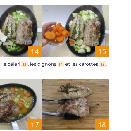
 le céleri
, les oignons
et les carottes
.
13
14
15