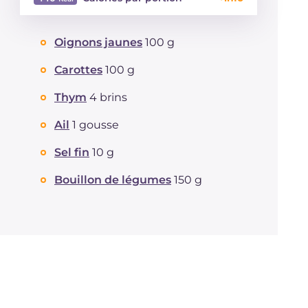
Énergie
Kcal
440
Oignons jaunes
100 g
Glucides
g
5.3
Dont sucres
g
5.2
Carottes
100 g
Protéine
g
52.9
Graisses
Thym
4 brins
g
23
dont acides gras saturés
g
6.43
Ail
1 gousse
Fibre
g
1.7
Cholestérol
mg
153
Sel fin
10 g
Sodium
mg
363
Bouillon de légumes
150 g