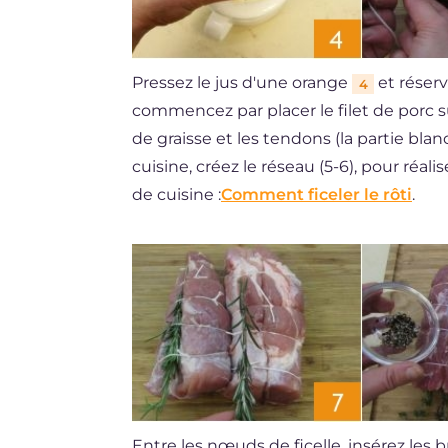
Pressez le jus d'une orange
et réserv
4
commencez par placer le filet de porc 
de graisse et les tendons (la partie blan
cuisine, créez le réseau (5-6), pour réal
de cuisine :
Comment ficeler le rôti
.
Entre les nœuds de ficelle, insérez les