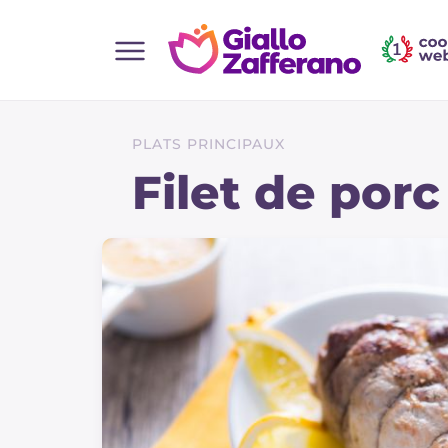
Home
Toutes les recettes
PLATS PRINCIPAUX
Aperitifs
Filet de porc
Salades
Plats principaux
Boissons et rafraîchissements
Desserts
Accompagnement
Pizzas et focaccia
Gateaux et patisserie