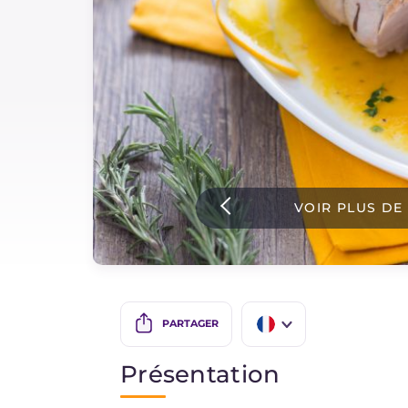
Sauces
Dernieres recettes
IT Website
VOIR PLUS DE
Facebook
Instagram
TikTok
YouTube
PARTAGER
IT
Présentation
EN