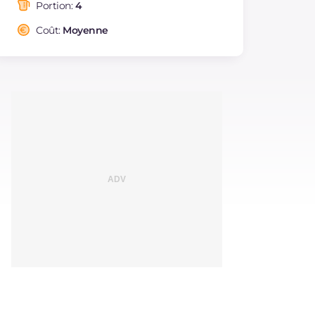
saturés
Portion:
4
Fibre
g
1.7
Coût:
Moyenne
Cholestérol
mg
153
Sodium
mg
363