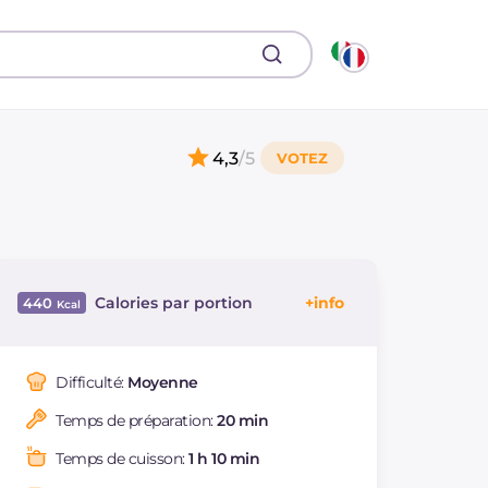
4,3
/5
Calories par portion
440
Énergie
Kcal
440
Glucides
g
5.3
Difficulté:
Moyenne
Dont sucres
g
5.2
Temps de préparation:
20 min
Protéine
g
52.9
Graisses
g
23
Temps de cuisson:
1 h 10 min
dont acides gras
g
6.43