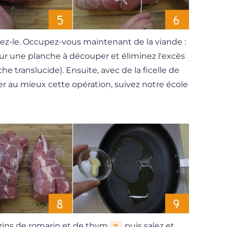
ez-le. Occupez-vous maintenant de la viande :
sur une planche à découper et éliminez l'excès
che translucide). Ensuite, avec de la ficelle de
iser au mieux cette opération, suivez notre école
 brins de romarin et de thym
, puis salez et
7