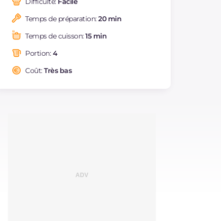
Difficulté:
Facile
Dont sucres
g
7.9
Temps de préparation:
20 min
Protéine
g
37.9
Graisses
g
35.5
Temps de cuisson:
15 min
dont acides gras
g
7.22
saturés
Portion:
4
Fibre
g
4.2
Coût:
Très bas
Cholestérol
mg
64
Sodium
mg
792