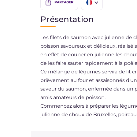
PARTAGER
IT
Présentation
EN
Les filets de saumon avec julienne de c
DE
poisson savoureux et délicieux, réalisé 
ES
en effet de couper en julienne les choux
BR
de les faire sauter rapidement à la poêle 
Ce mélange de légumes servira de lit cr
NL
brièvement au four et assaisonnés d'un
saveur du saumon, enfermée dans un plat
amis amateurs de poisson.
Commencez alors à préparer les légumes
julienne de choux de Bruxelles, poireaux