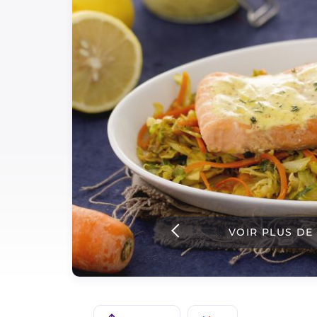
Sauces
Dernieres recettes
IT Website
Facebook
Instagram
TikTok
YouTube
VOIR PLUS DE