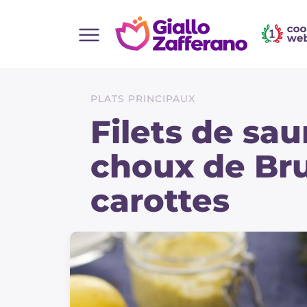
Home
Toutes les recettes
PLATS PRINCIPAUX
Aperitifs
Filets de sa
Salades
choux de Bru
Plats principaux
carottes
Boissons et rafraîchissements
Desserts
Accompagnement
Pizzas et focaccia
Gateaux et patisserie