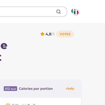
4,8
/5
de
t
Calories par portion
512
Énergie
Kcal
512
Glucides
g
10.3