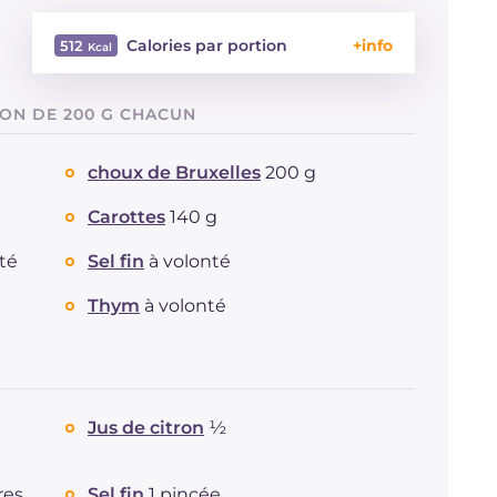
Calories par portion
512
Énergie
Kcal
512
MON DE 200 G CHACUN
Glucides
g
10.3
Dont sucres
g
7.9
choux de Bruxelles
200 g
Protéine
g
37.9
Graisses
g
35.5
Carottes
140 g
dont acides gras saturés
g
7.22
té
Sel fin
à volonté
Fibre
g
4.2
Cholestérol
mg
64
Thym
à volonté
Sodium
mg
792
Jus de citron
½
res
Sel fin
1 pincée